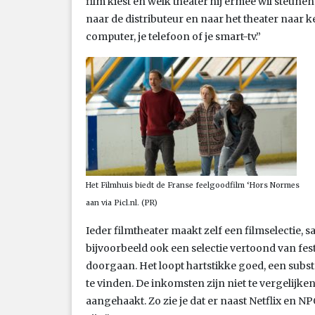
film kiest én welk theater hij ermee wil steunen
naar de distributeur en naar het theater naar ke
computer, je telefoon of je smart-tv.”
Het Filmhuis biedt de Franse feelgoodfilm ‘Hors Normes
aan via Picl.nl. (PR)
Ieder filmtheater maakt zelf een filmselectie, s
bijvoorbeeld ook een selectie vertoond van fest
doorgaan. Het loopt hartstikke goed, een subst
te vinden. De inkomsten zijn niet te vergelijke
aangehaakt. Zo zie je dat er naast Netflix en N