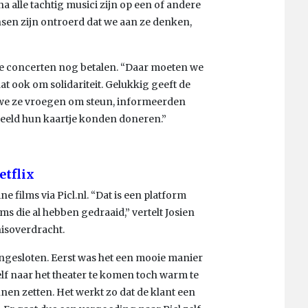
a alle tachtig musici zijn op een of andere
sen zijn ontroerd dat we aan ze denken,
te concerten nog betalen. “Daar moeten we
t ook om solidariteit. Gelukkig geeft de
we ze vroegen om steun, informeerden
eeld hun kaartje konden doneren.”
etflix
ne films via Picl.nl. “Dat is een platform
lms die al hebben gedraaid,” vertelt Josien
isoverdracht.
 aangesloten. Eerst was het een mooie manier
f naar het theater te komen toch warm te
unnen zetten. Het werkt zo dat de klant een