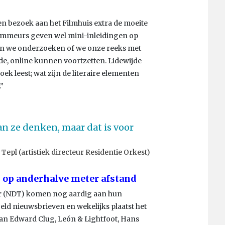
een bezoek aan het Filmhuis extra de moeite
rammeurs geven wel mini-inleidingen op
“En we onderzoeken of we onze reeks met
de, online kunnen voortzetten. Lidewijde
oek leest; wat zijn de literaire elementen
”
n ze denken, maar dat is voor
Tepl (artistiek directeur Residentie Orkest)
 op anderhalve meter afstand
r
(NDT) komen nog aardig aan hun
ld nieuwsbrieven en wekelijks plaatst het
 van Edward Clug, León & Lightfoot, Hans