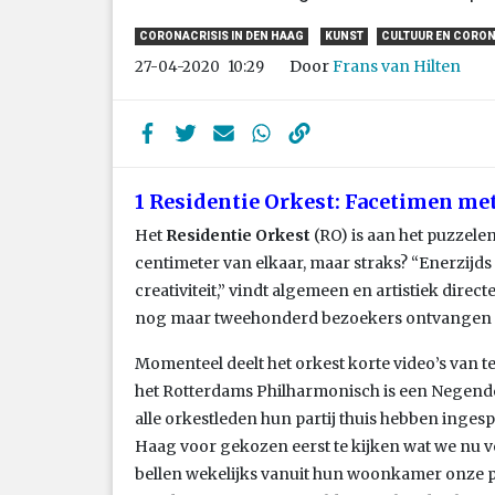
CORONACRISIS IN DEN HAAG
KUNST
CULTUUR EN CORO
Door
Frans van Hilten
27-04-2020
10:29
1 Residentie Orkest: Facetimen me
Het
Residentie Orkest
(RO) is aan het puzzelen
centimeter van elkaar, maar straks? “Enerzijds ‘o
creativiteit,” vindt algemeen en artistiek dir
nog maar tweehonderd bezoekers ontvangen en
Momenteel deelt het orkest korte video’s van te
het Rotterdams Philharmonisch is een Negend
alle orkestleden hun partij thuis hebben ingesp
Haag voor gekozen eerst te kijken wat we nu
bellen wekelijks vanuit hun woonkamer onze p