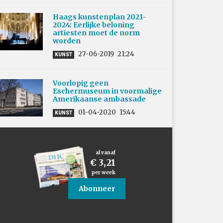
Haags kunstenplan 2021-
2024: Eerlijke beloning
artiesten moet de norm
worden
27-06-2019
21:24
KUNST
Voorlopig geen
Eschermuseum in voormalige
Amerikaanse ambassade
01-04-2020
15:44
KUNST
al vanaf
€ 3,21
per week
Abonneer