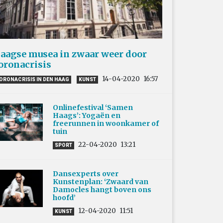
aagse musea in zwaar weer door
oronacrisis
14-04-2020
16:57
ORONACRISIS IN DEN HAAG
KUNST
Onlinefestival ‘Samen
Haags’: Yogaën en
freerunnen in woonkamer of
tuin
22-04-2020
13:21
SPORT
Dansexperts over
Kunstenplan: ‘Zwaard van
Damocles hangt boven ons
hoofd’
12-04-2020
11:51
KUNST