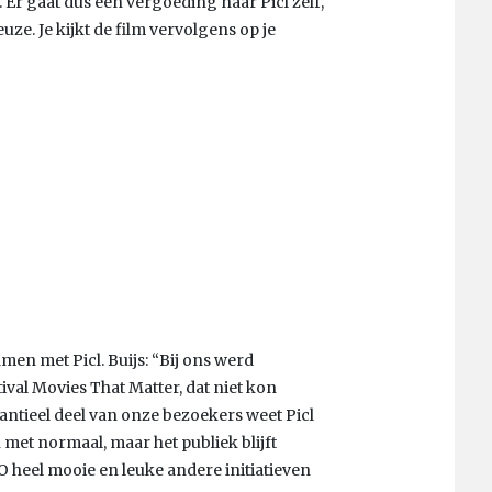
. Er gaat dus een vergoeding naar Picl zelf,
uze. Je kijkt de film vervolgens op je
amen met Picl. Buijs: “Bij ons werd
ival Movies That Matter, dat niet kon
antieel deel van onze bezoekers weet Picl
n met normaal, maar het publiek blijft
PO heel mooie en leuke andere initiatieven