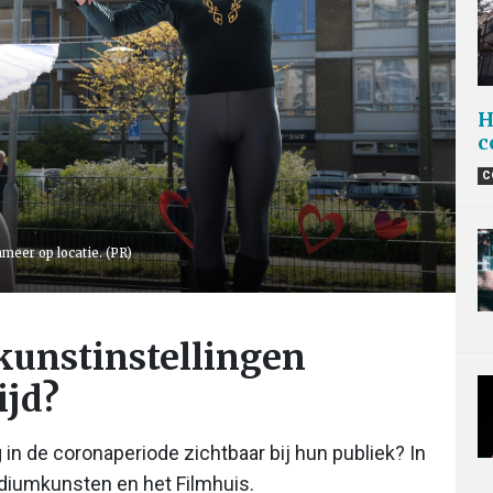
H
c
C
meer op locatie. (PR)
kunstinstellingen
ijd?
 in de coronaperiode zichtbaar bij hun publiek? In
odiumkunsten en het Filmhuis.