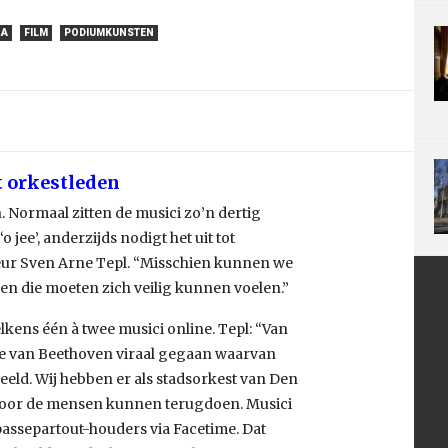
NA
FILM
PODIUMKUNSTEN
t orkestleden
. Normaal zitten de musici zo’n dertig
 jee’, anderzijds nodigt het uit tot
ecteur Sven Arne Tepl. “Misschien kunnen we
 die moeten zich veilig kunnen voelen.”
lkens één à twee musici online. Tepl: “Van
e van Beethoven viraal gegaan waarvan
eeld. Wij hebben er als stadsorkest van Den
 voor de mensen kunnen terugdoen. Musici
assepartout-houders via Facetime. Dat