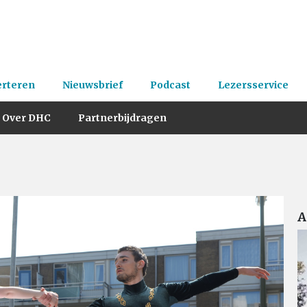
erteren
Nieuwsbrief
Podcast
Lezersservice
Over DHC
Partnerbijdragen
A