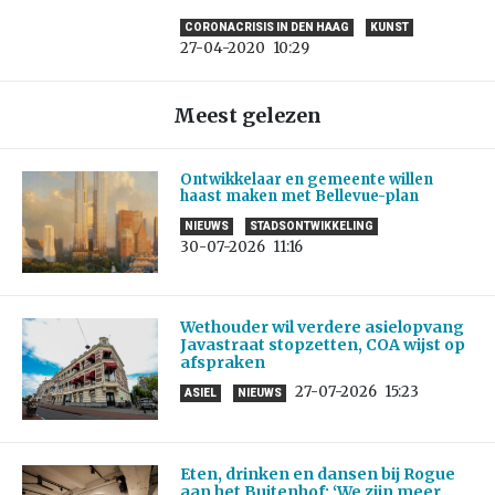
CORONACRISIS IN DEN HAAG
KUNST
27-04-2020
10:29
Meest gelezen
Ontwikkelaar en gemeente willen
haast maken met Bellevue-plan
NIEUWS
STADSONTWIKKELING
30-07-2026
11:16
Wethouder wil verdere asielopvang
Javastraat stopzetten, COA wijst op
afspraken
27-07-2026
15:23
ASIEL
NIEUWS
Eten, drinken en dansen bij Rogue
aan het Buitenhof: ‘We zijn meer