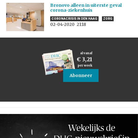
Bronovo alleen in uiterste geval
corona-ziekenhuis
CORONACRISIS IN DEN HAAG
ZORG
02-04-2020
21:18
al vanaf
€ 3,21
per week
Abonneer