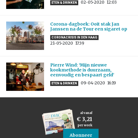
02-05-2020
12:03
ETEN & DRINKEN
Corona-dagboek: Ooit stak Jan
Janssen na de Tour een sigaret op
CORONACRISIS IN DEN HAAG
21-05-2020
17:39
Pierre Wind: ‘Mijn nieuwe
kookmethode is duurzaam,
eenvoudig en bespaart geld’
09-04-2020
16:19
ETEN & DRINKEN
al vanaf
€ 3,21
per week
Abonneer