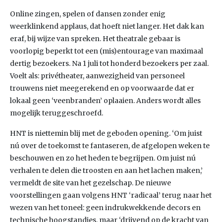
Online zingen, spelen of dansen zonder enig
weerklinkend applaus, dat hoeft niet langer. Het dak kan
eraf, bij wijze van spreken. Het theatrale gebaar is
voorlopig beperkt tot een (mis)entourage van maximaal
dertig bezoekers. Na 1 juli tot honderd bezoekers per zaal.
Voelt als: privétheater, aanwezigheid van personeel
trouwens niet meegerekend en op voorwaarde dat er
lokaal geen ‘veenbranden’ oplaaien. Anders wordt alles
mogelijk teruggeschroefd.
HNT is niettemin blij met de geboden opening. ‘Om juist
nú over de toekomst te fantaseren, de afgelopen weken te
beschouwen en zo het heden te begrijpen. Om juist nú
verhalen te delen die troosten en aan het lachen maken,’
vermeldt de site van het gezelschap. De nieuwe
voorstellingen gaan volgens HNT ‘radicaal’ terug naar het
wezen van het toneel: geen indrukwekkende decors en
technische hoogstandjes, maar ‘drijvend op de kracht van