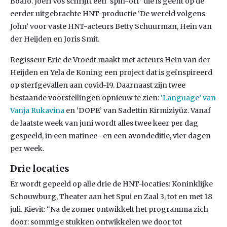
Boafo. Joeri Vos schrijft een ‘spin-off’ die is geënt op de
eerder uitgebrachte HNT-productie ‘De wereld volgens
John’ voor vaste HNT-acteurs Betty Schuurman, Hein van
der Heijden en Joris Smit.
Regisseur Eric de Vroedt maakt met acteurs Hein van der
Heijden en Yela de Koning een project dat is geïnspireerd
op sterfgevallen aan covid-19. Daarnaast zijn twee
bestaande voorstellingen opnieuw te zien:
‘Language’ van
Vanja Rukavina
en ‘DOPE’ van Sadettin Kirmiziyüz. Vanaf
de laatste week van juni wordt alles twee keer per dag
gespeeld, in een matinee- en een avondeditie, vier dagen
per week.
Drie locaties
Er wordt gepeeld op alle drie de HNT-locaties: Koninklijke
Schouwburg, Theater aan het Spui en Zaal 3, tot en met 18
juli. Kievit: “Na de zomer ontwikkelt het programma zich
door: sommige stukken ontwikkelen we door tot