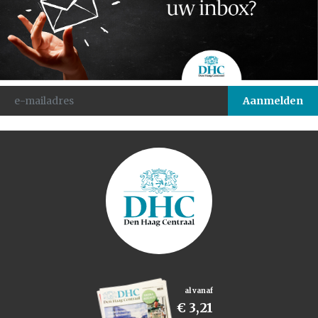
al vanaf
€ 3,21