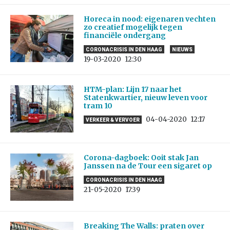
Horeca in nood: eigenaren vechten
zo creatief mogelijk tegen
financiële ondergang
CORONACRISIS IN DEN HAAG
NIEUWS
19-03-2020
12:30
HTM-plan: Lijn 17 naar het
Statenkwartier, nieuw leven voor
tram 10
04-04-2020
12:17
VERKEER & VERVOER
Corona-dagboek: Ooit stak Jan
Janssen na de Tour een sigaret op
CORONACRISIS IN DEN HAAG
21-05-2020
17:39
Breaking The Walls: praten over