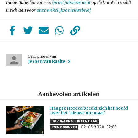
mogelijkheden van een
(proef)abonnement
op de krant en meldt
u zich aan voor
onze wekelijkse nieuwsbrief
.
Bekijk meer van
Jeroen van Raalte
Aanbevolen artikelen
Haagse Horeca breekt zich het hoofd
over het ‘nieuwe normaal’
CORONACRISIS IN DEN HAAG
02-05-2020
12:03
ETEN & DRINKEN