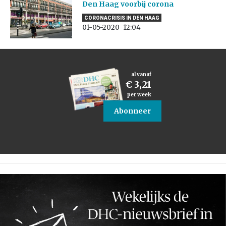
Den Haag voorbij corona
CORONACRISIS IN DEN HAAG
01-05-2020
12:04
al vanaf
€ 3,21
per week
Abonneer