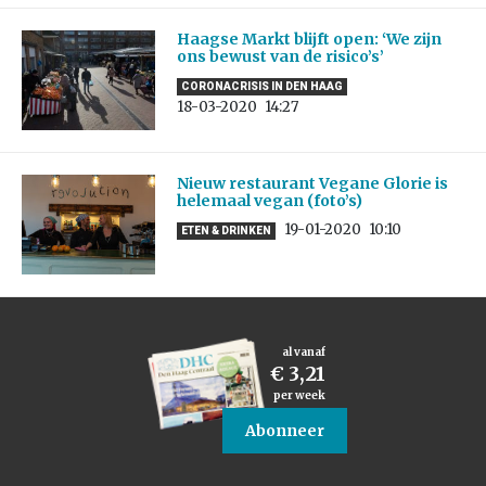
Haagse Markt blijft open: ‘We zijn
ons bewust van de risico’s’
CORONACRISIS IN DEN HAAG
18-03-2020
14:27
Nieuw restaurant Vegane Glorie is
helemaal vegan (foto’s)
19-01-2020
10:10
ETEN & DRINKEN
al vanaf
€ 3,21
per week
Abonneer