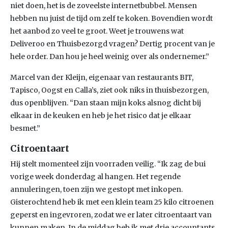
niet doen, het is de zoveelste internetbubbel. Mensen
hebben nu juist de tijd om zelf te koken. Bovendien wordt
het aanbod zo veel te groot. Weet je trouwens wat
Deliveroo en Thuisbezorgd vragen? Dertig procent van je
hele order. Dan hou je heel weinig over als ondernemer.”
Marcel van der Kleijn, eigenaar van restaurants BIT,
Tapisco, Oogst en Calla’s, ziet ook niks in thuisbezorgen,
dus openblijven. “Dan staan mijn koks alsnog dicht bij
elkaar in de keuken en heb je het risico dat je elkaar
besmet.”
Citroentaart
Hij stelt momenteel zijn voorraden veilig. “Ik zag de bui
vorige week donderdag al hangen. Het regende
annuleringen, toen zijn we gestopt met inkopen.
Gisterochtend heb ik met een klein team 25 kilo citroenen
geperst en ingevroren, zodat we er later citroentaart van
kunnen maken. In de middag heb ik met drie accountants