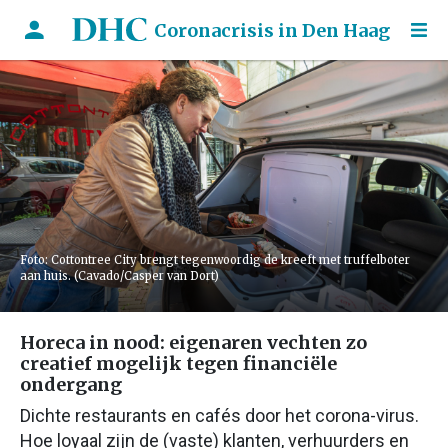
Coronacrisis in Den Haag
Foto: Cottontree City brengt tegenwoordig de kreeft met truffelboter
aan huis. (Cavado/Casper van Dort)
Horeca in nood: eigenaren vechten zo
creatief mogelijk tegen financiële
ondergang
Dichte restaurants en cafés door het corona-virus.
Hoe loyaal zijn de (vaste) klanten, verhuurders en