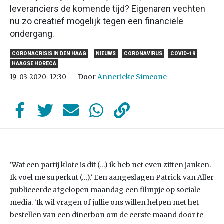
leveranciers de komende tijd? Eigenaren vechten
nu zo creatief mogelijk tegen een financiële
ondergang.
CORONACRISIS IN DEN HAAG
NIEUWS
CORONAVIRUS
COVID-19
HAAGSE HORECA
Door
Annerieke Simeone
19-03-2020
12:30
‘Wat een partij klote is dit (…) ik heb net even zitten janken.
Ik voel me superkut (…).’ Een aangeslagen Patrick van Aller
publiceerde afgelopen maandag een filmpje op sociale
media. ‘Ik wil vragen of jullie ons willen helpen met het
bestellen van een dinerbon om de eerste maand door te