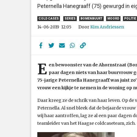
Peternella Hanegraaff (75) gewurgd in e
COLD CASES
SERIES
BOMENBUURT
MOORD
POLITIE
Door
Kim Andriessen
14-06-2019
12:05
E
en bewoonster van de Ahornstraat (Bom
paar dagen niets van haar buurvrouw g
75-jarige Peternella Hanegraaff was juist z
vrouw een kijkje te nemen in de woning op 
Daar kreeg ze de schrik van haar leven. Op de 
Peternella. Al snel bleek dat de bejaarde vro
wij haar aantroffen, lag ze al een paar dagen d
teamleider van het Haagse coldcaseteam, zich.