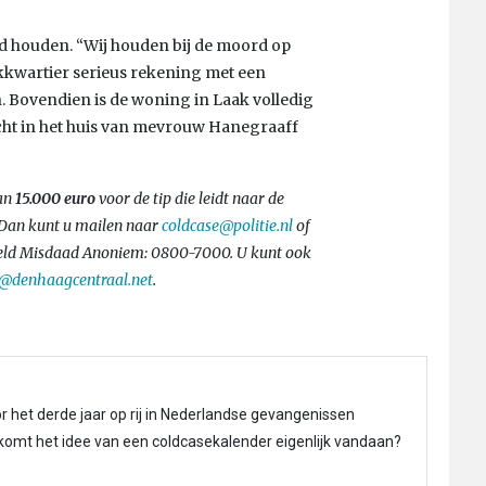
d houden. “Wij houden bij de moord op
wartier serieus rekening met een
n. Bovendien is de woning in Laak volledig
icht in het huis van mevrouw Hanegraaff
van
15.000 euro
voor de tip die leidt naar de
? Dan kunt u mailen naar
coldcase@politie.nl
of
Meld Misdaad Anoniem: 0800-7000. U kunt ook
e@denhaagcentraal.net
.
r het derde jaar op rij in Nederlandse gevangenissen
 komt het idee van een coldcasekalender eigenlijk vandaan?