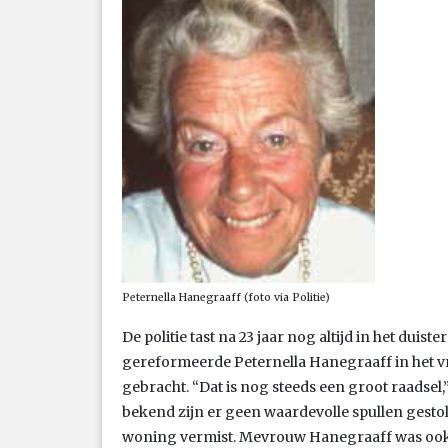
Peternella Hanegraaff (foto via Politie)
De politie tast na 23 jaar nog altijd in het dui
gereformeerde Peternella Hanegraaff in het v
gebracht. “Dat is nog steeds een groot raadsel,
bekend zijn er geen waardevolle spullen gestole
woning vermist. Mevrouw Hanegraaff was ook n