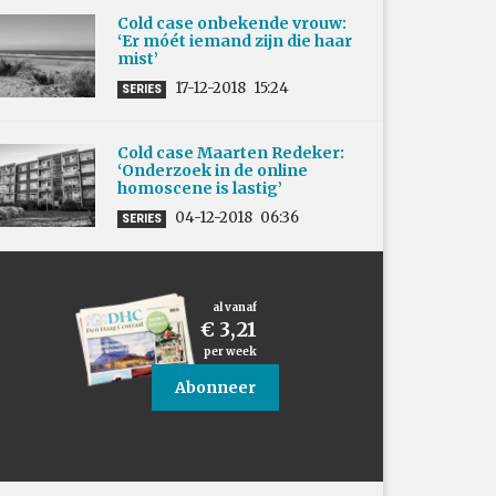
Cold case onbekende vrouw:
‘Er móét iemand zijn die haar
mist’
17-12-2018
15:24
SERIES
Cold case Maarten Redeker:
‘Onderzoek in de online
homoscene is lastig’
04-12-2018
06:36
SERIES
al vanaf
€ 3,21
per week
Abonneer