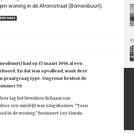
igen woning in de Ahornstraat (Bomenbuurt).
 DEN HAAG
enbuurt) had op 17 maart 1996 al een
ehoord. En dat was opvallend, want deze
o’n praatgraag type. Ongerust besloot de
nummer 59.
vloer lag het levenloze lichaam van
uw door een misdrijf was omgekomen. “Toen
ood in de woning,” herinnert Leo Simais,