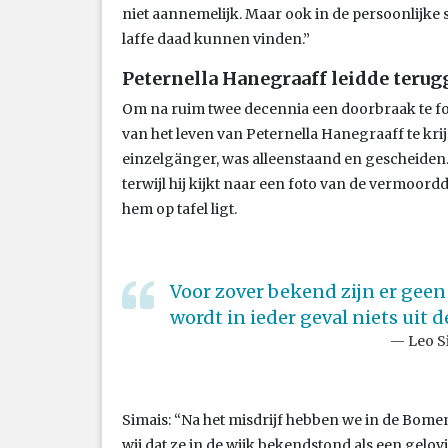
niet aannemelijk. Maar ook in de persoonlijke
laffe daad kunnen vinden.”
Peternella Hanegraaff leidde teru
Om na ruim twee decennia een doorbraak te fo
van het leven van Peternella Hanegraaff te kri
einzelgänger, was alleenstaand en gescheiden.
terwijl hij kijkt naar een foto van de vermoor
hem op tafel ligt.
Voor zover bekend zijn er geen
wordt in ieder geval niets uit 
Leo S
Simais: “Na het misdrijf hebben we in de Bo
wij dat ze in de wijk bekendstond als een gelov