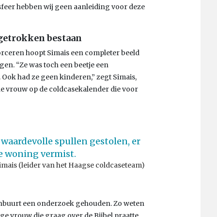
 sfeer hebben wij geen aanleiding voor deze
ggetrokken bestaan
rceren hoopt Simais een completer beeld
jgen. “Ze was toch een beetje een
 Ook had ze geen kinderen,” zegt Simais,
dde vrouw op de coldcasekalender die voor
 waardevolle spullen gestolen, er
de woning vermist.
imais (leider van het Haagse coldcaseteam)
menbuurt een onderzoek gehouden. Zo weten
ige vrouw die graag over de Bijbel praatte.