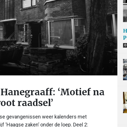
H
p
C
 Hanegraaff: ‘Motief na
root raadsel’
andse gevangenissen weer kalenders met
f ‘Haagse zaken’ onder de loep. Deel 2: