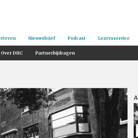
erteren
Nieuwsbrief
Podcast
Lezersservice
Over DHC
Partnerbijdragen
A