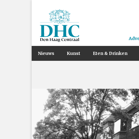
Adv
Nieuws
Kunst
Eten & Drinken