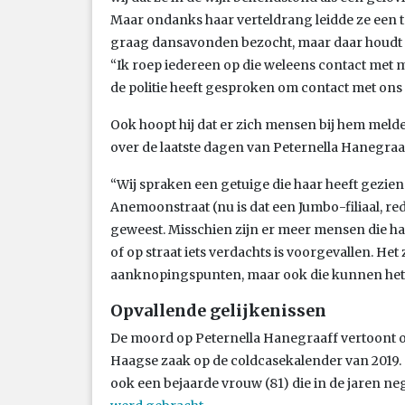
Maar ondanks haar verteldrang leidde ze een t
graag dansavonden bezocht, maar daar houdt o
“Ik roep iedereen op die weleens contact met
de politie heeft gesproken om contact met ons
Ook hoopt hij dat er zich mensen bij hem meld
over de laatste dagen van Peternella Hanegraa
“Wij spraken een getuige die haar heeft gezie
Anemoonstraat (nu is dat een Jumbo-filiaal, red
geweest. Misschien zijn er meer mensen die haa
of op straat iets verdachts is voorgevallen. Het
aanknopingspunten, maar ook die kunnen het
Opvallende gelijkenissen
De moord op Peternella Hanegraaff vertoont o
Haagse zaak op de coldcasekalender van 2019
ook een bejaarde vrouw (81) die in de jaren n