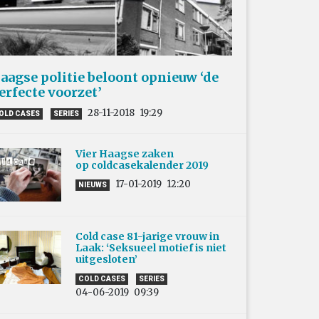
aagse politie beloont opnieuw ‘de
erfecte voorzet’
28-11-2018
19:29
OLD CASES
SERIES
Vier Haagse zaken
op coldcasekalender 2019
17-01-2019
12:20
NIEUWS
Cold case 81-jarige vrouw in
Laak: ‘Seksueel motief is niet
uitgesloten’
COLD CASES
SERIES
04-06-2019
09:39