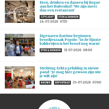
Eten, drinken en dansen bij Rogue
aan het Buitenhof: ‘We zijn meer
dan een restaurant’
CITYLIGHT
ETEN & DRINKEN
24-07-2026
07:15
Eigenaren Bartine beginnen
broodjeszaak Popolo: ‘In de fijnste
bakkerijen is het brood nog warm’
31-07-2026
08:00
ETEN & DRINKEN
Stichting Eekta gelukkig in nieuw
pand: ‘Je mag hier gewoon zijn wie
je wilt zijn’
25-07-2026
07:00
NIEUWS
REPORTAGE