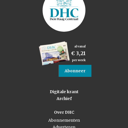
al vanaf
€ 3,21
per week
Abonneer
Digitale krant
Archief
Over DHC
Abonnementen
Adverteren