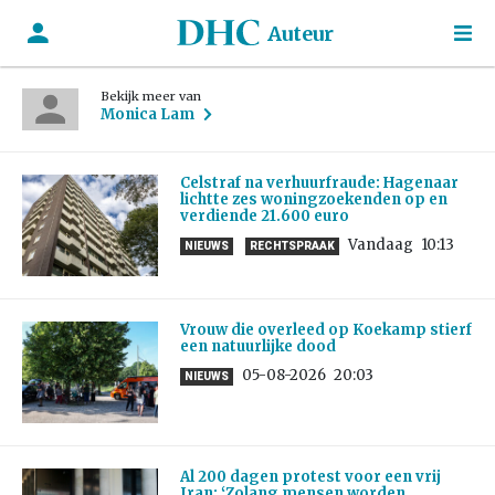
Auteur
Bekijk meer van
Monica Lam
Celstraf na verhuurfraude: Hagenaar
lichtte zes woningzoekenden op en
verdiende 21.600 euro
Vandaag
10:13
NIEUWS
RECHTSPRAAK
Vrouw die overleed op Koekamp stierf
een natuurlijke dood
05-08-2026
20:03
NIEUWS
Al 200 dagen protest voor een vrij
Iran: ‘Zolang mensen worden