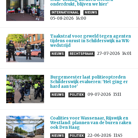
onderdrukt, blijven we hier’
INTERNATIONAAL
NIEUWS
05-08-2026
14:00
Taakstraf voor geweld tegen agenten
tijdens onrust in Schilderswijk na WK-
wedstrijd
27-07-2026
14:01
NIEUWS
RECHTSPRAAK
Burgemeester laat politieoptreden
Schilderswijk evalueren: ‘Het ging er
hard aan toe’
09-07-2026
15:11
NIEUWS
POLITIEK
Coalities voor Wassenaar, Rijswijk en
Westland: plannen van de buren raken
ook Den Haag
22-06-2026
11:45
NIEUWS
POLITIEK