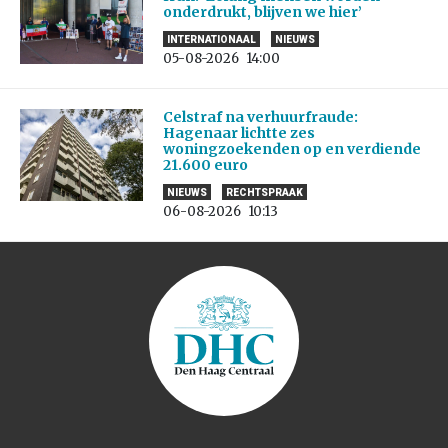
onderdrukt, blijven we hier’
INTERNATIONAAL
NIEUWS
05-08-2026
14:00
Celstraf na verhuurfraude:
Hagenaar lichtte zes
woningzoekenden op en verdiende
21.600 euro
NIEUWS
RECHTSPRAAK
06-08-2026
10:13