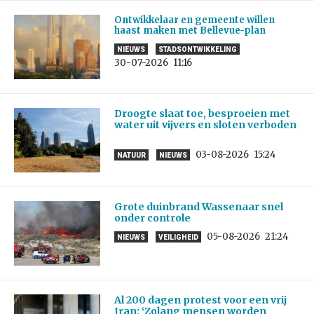
Ontwikkelaar en gemeente willen
haast maken met Bellevue-plan
NIEUWS
STADSONTWIKKELING
30-07-2026
11:16
Droogte slaat toe, besproeien met
water uit vijvers en sloten verboden
03-08-2026
15:24
NATUUR
NIEUWS
Grote duinbrand Wassenaar snel
onder controle
05-08-2026
21:24
NIEUWS
VEILIGHEID
Al 200 dagen protest voor een vrij
Iran: ‘Zolang mensen worden