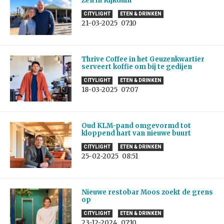
Zen in Kijkduin
CITYLIGHT
ETEN & DRINKEN
21-03-2025
07:10
Thrive Coffee in het Geuzenkwartier
serveert koffie om bij te gedijen
CITYLIGHT
ETEN & DRINKEN
18-03-2025
07:07
Oud KLM-pand omgevormd tot
kloppend hart van nieuwe buurt
CITYLIGHT
ETEN & DRINKEN
25-02-2025
08:51
Nieuwe restobar Moos zoekt de grens
op
CITYLIGHT
ETEN & DRINKEN
23-12-2024
07:10