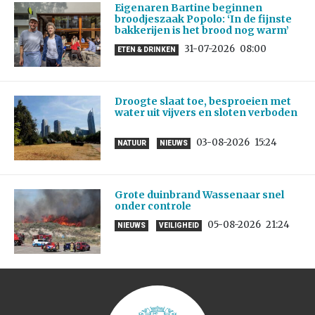
Eigenaren Bartine beginnen
broodjeszaak Popolo: ‘In de fijnste
bakkerijen is het brood nog warm’
31-07-2026
08:00
ETEN & DRINKEN
Droogte slaat toe, besproeien met
water uit vijvers en sloten verboden
03-08-2026
15:24
NATUUR
NIEUWS
Grote duinbrand Wassenaar snel
onder controle
05-08-2026
21:24
NIEUWS
VEILIGHEID