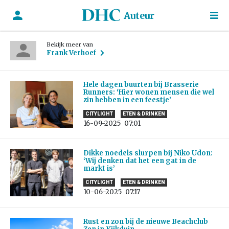
Auteur
Bekijk meer van
Frank Verhoef
Hele dagen buurten bij Brasserie
Runners: ‘Hier wonen mensen die wel
zin hebben in een feestje’
CITYLIGHT
ETEN & DRINKEN
16-09-2025
07:01
Dikke noedels slurpen bij Niko Udon:
‘Wij denken dat het een gat in de
markt is’
CITYLIGHT
ETEN & DRINKEN
10-06-2025
07:17
Rust en zon bij de nieuwe Beachclub