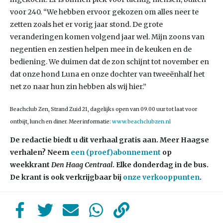
voor 240. “We hebben ervoor gekozen om alles neer te
zetten zoals het er vorig jaar stond. De grote
veranderingen komen volgend jaar wel. Mijn zoons van
negentien en zestien helpen mee in de keuken en de
bediening. We duimen dat de zon schijnt tot november en
dat onze hond Luna en onze dochter van tweeënhalf het
net zo naar hun zin hebben als wij hier.”
Beachclub Zen, Strand Zuid 21, dagelijks open van 09.00 uur tot laat voor
ontbijt, lunch en diner. Meer informatie:
www.beachclubzen.nl
De redactie biedt u dit verhaal gratis aan. Meer Haagse
verhalen? Neem
een (proef)abonnement
op
weekkrant
Den Haag Centraal
. Elke donderdag in de bus.
De krant is ook verkrijgbaar bij
onze verkooppunten
.