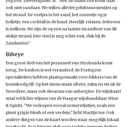
yoga en ‘zweverigheid’ is: “Nee, de naam Zen komt daar
ook niet vandaan. We willen allerlei geluksmomentjes op
het strand. De voetjes in het zand, het zonnetje op je
bolletje, een cocktail in de hand. Heerlijk relaxen. Iedereen
is welkom. We zijn de op een na laatste strandtent van dit
stukje strand, hier vind je nog echte rust, vlak bij de
Zandmotor.”
Ribeye
Een groot deel van het personeel van Otrobanda komt
terug. De keuken is wel veranderd: de Portugese
specialiteiten hebben plaatsgemaakt voor lekkers van de
houtskoolgrill. Op het menu staan ribeye, zalm en vis uit de
Noordzee, maar ook shoarma van aubergine. De wijnkaart
staat vol lichte wijnen van de Haagse wijnhandelaar Wine
& Spirits. “We verkopen vooral zomerwijntjes, zoals een
pinot grigio blush of een verdejo,” licht Martijn toe. Ook
andere dingen van de kaart worden waar mogelijk lokaal
ingekocht. Er is binnen plek voor tachtig mensen, buiten