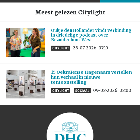
Meest gelezen Citylight
Oukje den Hollander vindt verbinding
in driedelige podcast over
Bezuidenhout-West
28-07-2026
07:10
CITYLIGHT
15 Oekraïense Hagenaars vertellen
hun verhaal in nieuwe
tentoonstelling
09-08-2026
08:00
CITYLIGHT
SOCIAAL