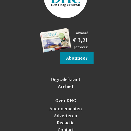
al vanaf
€ 3,21
per week
Abonneer
Digitale krant
Archief
Over DHC
Abonnementen
Adverteren
Redactie
Contact