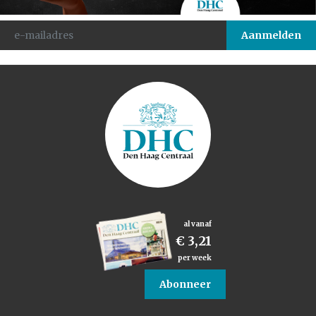
al vanaf
€ 3,21
per week
Abonneer