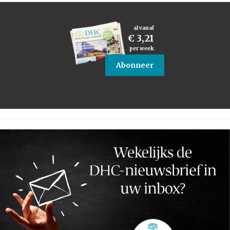
al vanaf
€ 3,21
per week
Abonneer