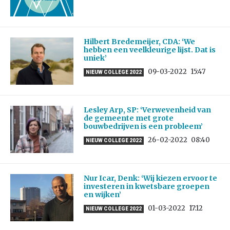
Hilbert Bredemeijer, CDA: ‘We
hebben een veelkleurige lijst. Dat is
uniek’
09-03-2022
15:47
NIEUW COLLEGE 2022
Lesley Arp, SP: ‘Verwevenheid van
de gemeente met grote
bouwbedrijven is een probleem’
26-02-2022
08:40
NIEUW COLLEGE 2022
Nur Icar, Denk: ‘Wij kiezen ervoor te
investeren in kwetsbare groepen
en wijken’
01-03-2022
17:12
NIEUW COLLEGE 2022