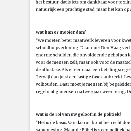
het bestuur, dat is iets om dankbaar voor te zij
natuurlijk een prachtige stad, maar het kan o
Wat kan er mooier dan?
“We moeten beter maatwerk leveren voor kwets
schuldhulpverlening. Daar doet Den Haag veel 
enorme schulden die onvoldoende geholpen k
voor de mensen zelf, maar ook voor de maatscha
de aflosfase. Als er eenmaal een betalingsrege
Terwijl dan juist een lastige fase aanbreekt. L
volhouden. Daar moet je mensen bij begeleiden,
regelmatig mensen na twee jaar weer terug. Du
Wat is de rol van uw geloof in de politiek?
“Het is de basis. Van daaruit komt het recht 
samenleving. Maar de Bijbel is geen politiek h