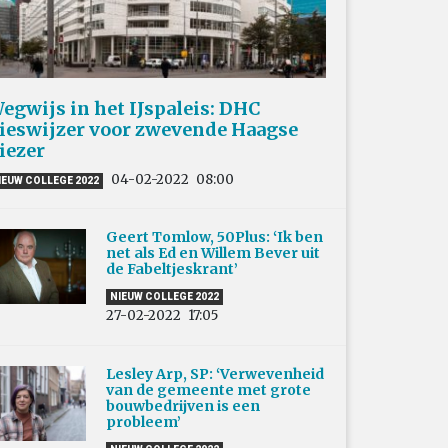
egwijs in het IJspaleis: DHC
ieswijzer voor zwevende Haagse
iezer
04-02-2022
08:00
IEUW COLLEGE 2022
Geert Tomlow, 50Plus: ‘Ik ben
net als Ed en Willem Bever uit
de Fabeltjeskrant’
NIEUW COLLEGE 2022
27-02-2022
17:05
Lesley Arp, SP: ‘Verwevenheid
van de gemeente met grote
bouwbedrijven is een
probleem’