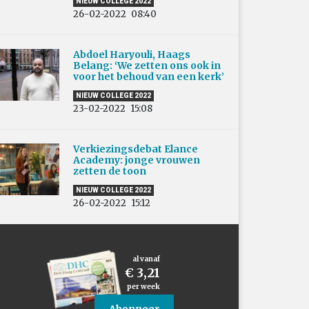
NIEUW COLLEGE 2022
26-02-2022
08:40
Abdoel Haryouli, Haags
Belang: ‘We zetten ons ook in
voor het behoud van een kerk’
NIEUW COLLEGE 2022
23-02-2022
15:08
Verkiezingsdebat Elance
Academy: jonge vrouwen
zetten de toon
NIEUW COLLEGE 2022
26-02-2022
15:12
al vanaf
€ 3,21
per week