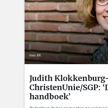
Foto: PR
Judith Klokkenburg
ChristenUnie/SGP: ‘D
handboek’