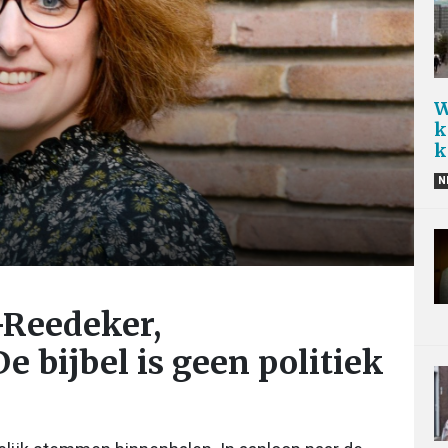
W
k
k
N
-Reedeker,
e bijbel is geen politiek