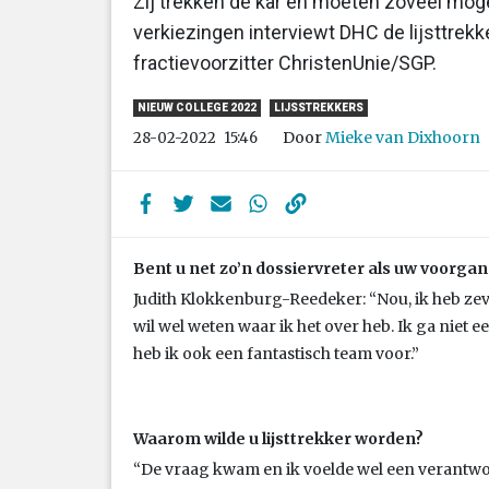
Zij trekken de kar en moeten zoveel mog
verkiezingen interviewt DHC de lijsttrekk
fractievoorzitter ChristenUnie/SGP.
NIEUW COLLEGE 2022
LIJSSTREKKERS
Door
Mieke van Dixhoorn
28-02-2022
15:46
Bent u net zo’n dossiervreter als uw voorgan
Judith Klokkenburg-Reedeker: “Nou, ik heb zeven
wil wel weten waar ik het over heb. Ik ga niet e
heb ik ook een fantastisch team voor.”
Waarom wilde u lijsttrekker worden?
“De vraag kwam en ik voelde wel een verantwoo