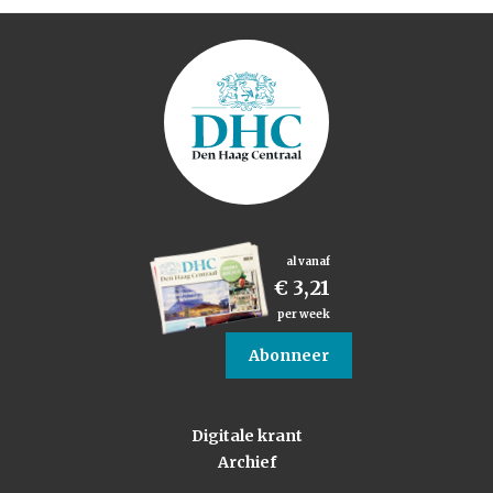
al vanaf
€ 3,21
per week
Abonneer
Digitale krant
Archief