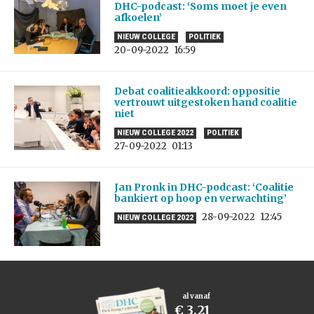
DHC-podcast: ‘Soms moet je even
afkoelen’
NIEUW COLLEGE
POLITIEK
20-09-2022
16:59
Debat coalitieakkoord: oppositie
vertrouwt uitgestoken hand coalitie
niet
NIEUW COLLEGE 2022
POLITIEK
27-09-2022
01:13
Jan Pronk in DHC-podcast: ‘Coalitie
bankiert op hoop en verwachting’
28-09-2022
12:45
NIEUW COLLEGE 2022
al vanaf
€ 3,21