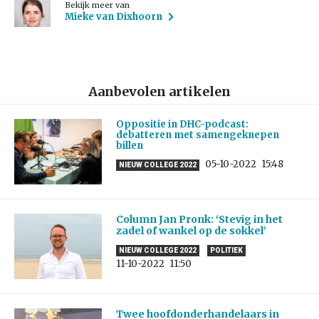
Bekijk meer van
Mieke van Dixhoorn
Aanbevolen artikelen
Oppositie in DHC-podcast:
debatteren met samengeknepen
billen
05-10-2022
15:48
NIEUW COLLEGE 2022
Column Jan Pronk: ‘Stevig in het
zadel of wankel op de sokkel’
NIEUW COLLEGE 2022
POLITIEK
11-10-2022
11:50
Twee hoofdonderhandelaars in