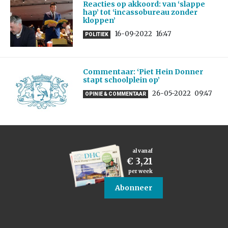
Reacties op akkoord: van ‘slappe
hap’ tot ‘incassobureau zonder
kloppen’
16-09-2022
16:47
POLITIEK
Commentaar: ‘Piet Hein Donner
stapt schoolplein op’
26-05-2022
09:47
OPINIE & COMMENTAAR
al vanaf
€ 3,21
per week
Abonneer