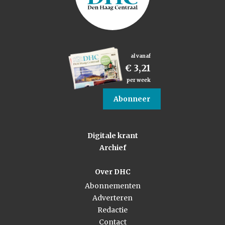
al vanaf
€ 3,21
per week
Abonneer
Digitale krant
Archief
Over DHC
Abonnementen
Adverteren
Redactie
Contact