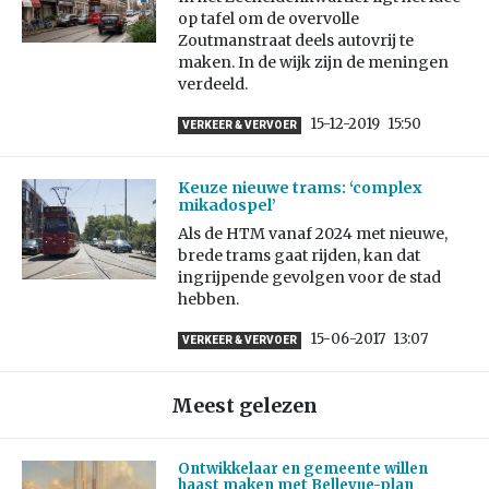
op tafel om de overvolle
Zoutmanstraat deels autovrij te
maken. In de wijk zijn de meningen
verdeeld.
15-12-2019
15:50
VERKEER & VERVOER
Keuze nieuwe trams: ‘complex
mikadospel’
Als de HTM vanaf 2024 met nieuwe,
brede trams gaat rijden, kan dat
ingrijpende gevolgen voor de stad
hebben.
15-06-2017
13:07
VERKEER & VERVOER
Meest gelezen
Ontwikkelaar en gemeente willen
haast maken met Bellevue-plan