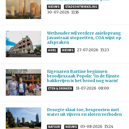
NIEUWS
STADSONTWIKKELING
30-07-2026
11:16
Wethouder wil verdere asielopvang
Javastraat stopzetten, COA wijst op
afspraken
27-07-2026
15:23
ASIEL
NIEUWS
Eigenaren Bartine beginnen
broodjeszaak Popolo: ‘In de fijnste
bakkerijen is het brood nog warm’
31-07-2026
08:00
ETEN & DRINKEN
Droogte slaat toe, besproeien met
water uit vijvers en sloten verboden
03-08-2026
15:24
NATUUR
NIEUWS