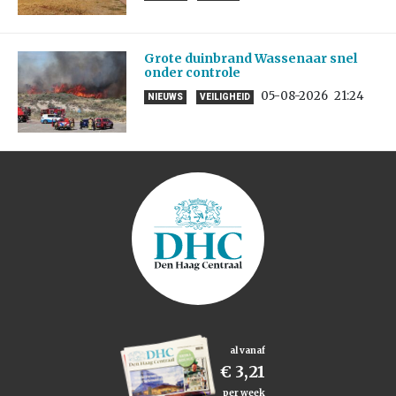
Grote duinbrand Wassenaar snel
onder controle
05-08-2026
21:24
NIEUWS
VEILIGHEID
al vanaf
€ 3,21
per week