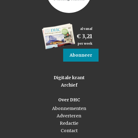
al vanaf
€ 3,21
per week
Abonneer
Digitale krant
Archief
Over DHC
Abonnementen
Adverteren
Redactie
Contact