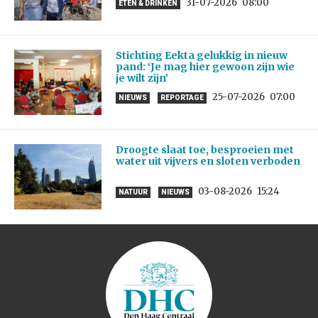
31-07-2026
08:00
ETEN & DRINKEN
Stichting Eekta gelukkig in nieuw
pand: ‘Je mag hier gewoon zijn wie
je wilt zijn’
25-07-2026
07:00
NIEUWS
REPORTAGE
Droogte slaat toe, besproeien met
water uit vijvers en sloten verboden
03-08-2026
15:24
NATUUR
NIEUWS