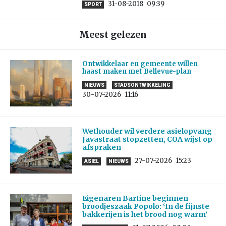
31-08-2018
09:39
SPORT
Meest gelezen
Ontwikkelaar en gemeente willen
haast maken met Bellevue-plan
NIEUWS
STADSONTWIKKELING
30-07-2026
11:16
Wethouder wil verdere asielopvang
Javastraat stopzetten, COA wijst op
afspraken
27-07-2026
15:23
ASIEL
NIEUWS
Eigenaren Bartine beginnen
broodjeszaak Popolo: ‘In de fijnste
bakkerijen is het brood nog warm’