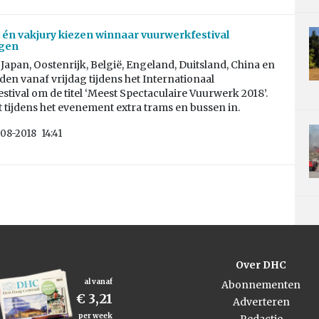
én vakjury kiezen winnaar vuurwerkfestival
gen
Japan, Oostenrijk, België, Engeland, Duitsland, China en
jden vanaf vrijdag tijdens het Internationaal
tival om de titel ‘Meest Spectaculaire Vuurwerk 2018’.
tijdens het evenement extra trams en bussen in.
08-2018
14:41
Over DHC
al vanaf
Abonnementen
€ 3,21
Adverteren
per week