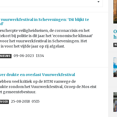
vuurwerkfestival in Scheveningen: ‘Dit blijkt te
d’
scherpte veiligheidseisen, de coronacrisis en het
O
kort bij politie is dit jaar het ‘economische klimaat’
h
 voor het vuurwerkfestival in Scheveningen. Het
N
 voor het vijfde jaar op rij afgelast.
09-06-2023
13:34
NIEUWS
ver drukte en overlast Vuurwerkfestival
hebben veel kritiek op de HTM vanwege de
ukte rondom het Vuurwerkfestival, Groep de Mos eist
het gemeentebestuur.
25-08-2018
05:15
RVOER