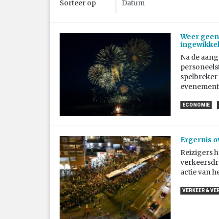
Sorteer op
Weer geen 
ingewikkel
Na de aange
personeelste
spelbreker
evenement is
ECONOMIE
Ergernis o
Reizigers 
verkeersdr
actie van 
VERKEER & VE