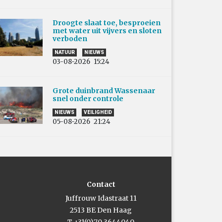
Droogte slaat toe, besproeien
met water uit vijvers en sloten
verboden
NATUUR
NIEUWS
03-08-2026
15:24
Grote duinbrand Wassenaar
snel onder controle
NIEUWS
VEILIGHEID
05-08-2026
21:24
Contact
Juffrouw Idastraat 11
2513 BE Den Haag