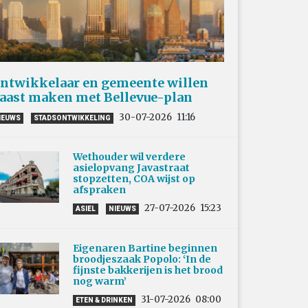
ntwikkelaar en gemeente willen
aast maken met Bellevue-plan
30-07-2026
11:16
IEUWS
STADSONTWIKKELING
Wethouder wil verdere
asielopvang Javastraat
stopzetten, COA wijst op
afspraken
27-07-2026
15:23
ASIEL
NIEUWS
Eigenaren Bartine beginnen
broodjeszaak Popolo: ‘In de
fijnste bakkerijen is het brood
nog warm’
31-07-2026
08:00
ETEN & DRINKEN