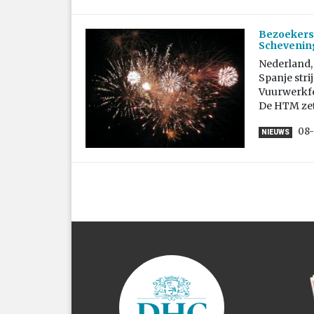
Bezoekers 
Schevenin
Nederland, 
Spanje stri
Vuurwerkfes
De HTM zet 
08-
NIEUWS