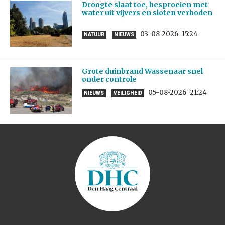
Droogte slaat toe, besproeien met
water uit vijvers en sloten verboden
03-08-2026
15:24
NATUUR
NIEUWS
Grote duinbrand Wassenaar snel
onder controle
05-08-2026
21:24
NIEUWS
VEILIGHEID