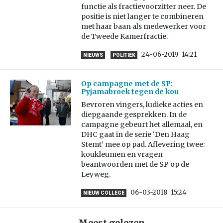
functie als fractievoorzitter neer. De
positie is niet langer te combineren
met haar baan als medewerker voor
de Tweede Kamerfractie.
24-06-2019
14:21
NIEUWS
POLITIEK
Op campagne met de SP:
Pyjamabroek tegen de kou
Bevroren vingers, ludieke acties en
diepgaande gesprekken. In de
campagne gebeurt het allemaal, en
DHC gaat in de serie ‘Den Haag
Stemt’ mee op pad. Aflevering twee:
koukleumen en vragen
beantwoorden met de SP op de
Leyweg.
06-03-2018
15:24
NIEUW COLLEGE
Meest gelezen