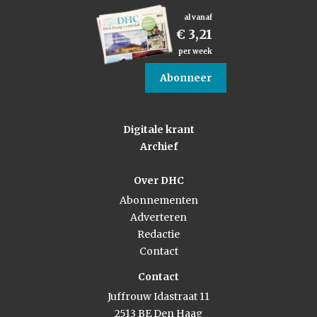
al vanaf
€ 3,21
per week
Abonneer
Digitale krant
Archief
Over DHC
Abonnementen
Adverteren
Redactie
Contact
Contact
Juffrouw Idastraat 11
2513 BE Den Haag