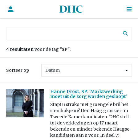
Zoek naar:
4 resultaten
voor de tag
"SP"
.
Sorteer op
Hanne Drost, SP: ‘Marktwerking
moet uit de zorg worden gesloopt’
Stapt u straks met groengele bril het
stemhokje in? Den Haag grossiert in
Tweede Kamerkandidaten. DHC stelt
tot de verkiezingen op 17 maart
bekende en minder bekende Haagse
kandidaten aan u voor. In deel 7: