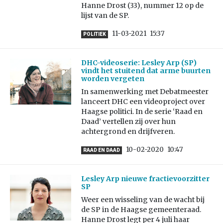
Hanne Drost (33), nummer 12 op de
lijst van de SP.
11-03-2021
15:37
POLITIEK
DHC-videoserie: Lesley Arp (SP)
vindt het stuitend dat arme buurten
worden vergeten
In samenwerking met Debatmeester
lanceert DHC een videoproject over
Haagse politici. In de serie ‘Raad en
Daad’ vertellen zij over hun
achtergrond en drijfveren.
10-02-2020
10:47
RAAD EN DAAD
Lesley Arp nieuwe fractievoorzitter
SP
Weer een wisseling van de wacht bij
de SP in de Haagse gemeenteraad.
Hanne Drost legt per 4 juli haar