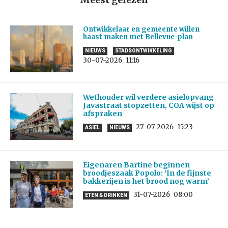
Ontwikkelaar en gemeente willen
haast maken met Bellevue-plan
NIEUWS
STADSONTWIKKELING
30-07-2026
11:16
Wethouder wil verdere asielopvang
Javastraat stopzetten, COA wijst op
afspraken
27-07-2026
15:23
ASIEL
NIEUWS
Eigenaren Bartine beginnen
broodjeszaak Popolo: ‘In de fijnste
bakkerijen is het brood nog warm’
31-07-2026
08:00
ETEN & DRINKEN