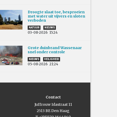
Droogte slaat toe, besproeien
met water uit vijvers en sloten
verboden
NATUUR
NIEUWS
03-08-2026
15:24
Grote duinbrand Wassenaar
snel onder controle
NIEUWS
VEILIGHEID
05-08-2026
21:24
Contact
Juffrouw Idastraat 11
2513 BE Den Haag