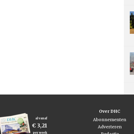
Over DHC
al vanaf
Abonnementen
€ 3,21
Adverteren
per week