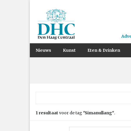
Adv
Nieuws
Kunst
Eten & Drinken
Zoek naar:
1 resultaat
voor de tag
"Simanullang"
.