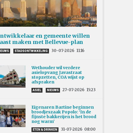
ntwikkelaar en gemeente willen
aast maken met Bellevue-plan
30-07-2026
11:16
IEUWS
STADSONTWIKKELING
Wethouder wil verdere
asielopvang Javastraat
stopzetten, COA wijst op
afspraken
27-07-2026
15:23
ASIEL
NIEUWS
Eigenaren Bartine beginnen
broodjeszaak Popolo: ‘In de
fijnste bakkerijen is het brood
nog warm’
31-07-2026
08:00
ETEN & DRINKEN