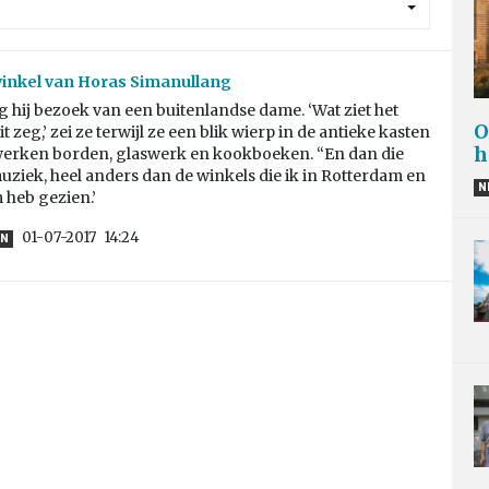
inkel van Horas Simanullang
g hij bezoek van een buitenlandse dame. ‘Wat ziet het
O
t zeg,’ zei ze terwijl ze een blik wierp in de antieke kasten
h
erken borden, glaswerk en kookboeken. “En dan die
uziek, heel anders dan de winkels die ik in Rotterdam en
N
heb gezien.’
01-07-2017
14:24
EN