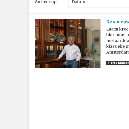
Sorteer op
De snoepw
Laatst kree
hier mooi ui
met aardew
klassieke m
Amsterdam 
ETEN & DRINK