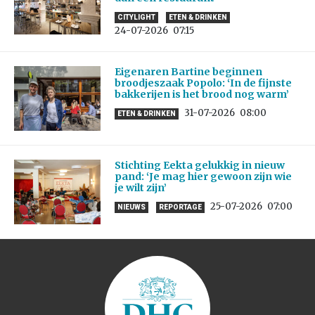
CITYLIGHT
ETEN & DRINKEN
24-07-2026
07:15
Eigenaren Bartine beginnen
broodjeszaak Popolo: ‘In de fijnste
bakkerijen is het brood nog warm’
31-07-2026
08:00
ETEN & DRINKEN
Stichting Eekta gelukkig in nieuw
pand: ‘Je mag hier gewoon zijn wie
je wilt zijn’
25-07-2026
07:00
NIEUWS
REPORTAGE