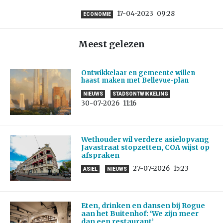
17-04-2023
09:28
ECONOMIE
Meest gelezen
Ontwikkelaar en gemeente willen
haast maken met Bellevue-plan
NIEUWS
STADSONTWIKKELING
30-07-2026
11:16
Wethouder wil verdere asielopvang
Javastraat stopzetten, COA wijst op
afspraken
27-07-2026
15:23
ASIEL
NIEUWS
Eten, drinken en dansen bij Rogue
aan het Buitenhof: ‘We zijn meer
dan een restaurant’