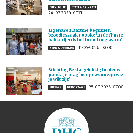
CITYLIGHT
ETEN & DRINKEN
24-07-2026
07:15
Eigenaren Bartine beginnen
broodjeszaak Popolo: ‘In de fijnste
bakkerijen is het brood nog warm’
31-07-2026
08:00
ETEN & DRINKEN
Stichting Eekta gelukkig in nieuw
pand: ‘Je mag hier gewoon zijn wie
je wilt zijn’
25-07-2026
07:00
NIEUWS
REPORTAGE