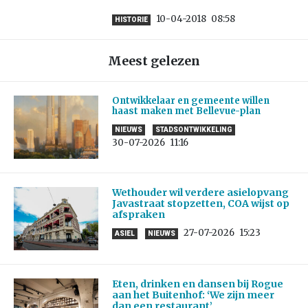
10-04-2018
08:58
HISTORIE
Meest gelezen
Ontwikkelaar en gemeente willen
haast maken met Bellevue-plan
NIEUWS
STADSONTWIKKELING
30-07-2026
11:16
Wethouder wil verdere asielopvang
Javastraat stopzetten, COA wijst op
afspraken
27-07-2026
15:23
ASIEL
NIEUWS
Eten, drinken en dansen bij Rogue
aan het Buitenhof: ‘We zijn meer
dan een restaurant’