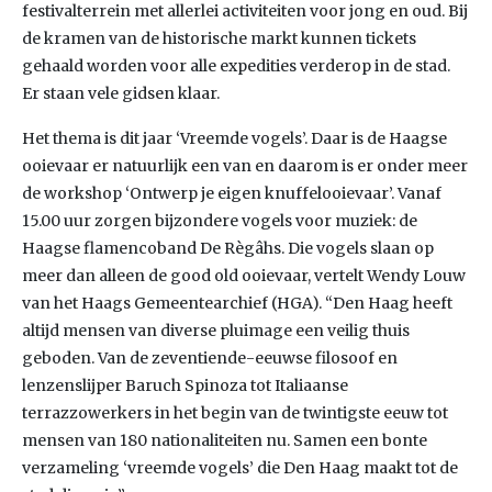
festivalterrein met allerlei activiteiten voor jong en oud. Bij
de kramen van de historische markt kunnen tickets
gehaald worden voor alle expedities verderop in de stad.
Er staan vele gidsen klaar.
Het thema is dit jaar ‘Vreemde vogels’. Daar is de Haagse
ooievaar er natuurlijk een van en daarom is er onder meer
de workshop ‘Ontwerp je eigen knuffelooievaar’. Vanaf
15.00 uur zorgen bijzondere vogels voor muziek: de
Haagse flamencoband De Règâhs. Die vogels slaan op
meer dan alleen de good old ooievaar, vertelt Wendy Louw
van het Haags Gemeentearchief (HGA). “Den Haag heeft
altijd mensen van diverse pluimage een veilig thuis
geboden. Van de zeventiende-eeuwse filosoof en
lenzenslijper Baruch Spinoza tot Italiaanse
terrazzowerkers in het begin van de twintigste eeuw tot
mensen van 180 nationaliteiten nu. Samen een bonte
verzameling ‘vreemde vogels’ die Den Haag maakt tot de