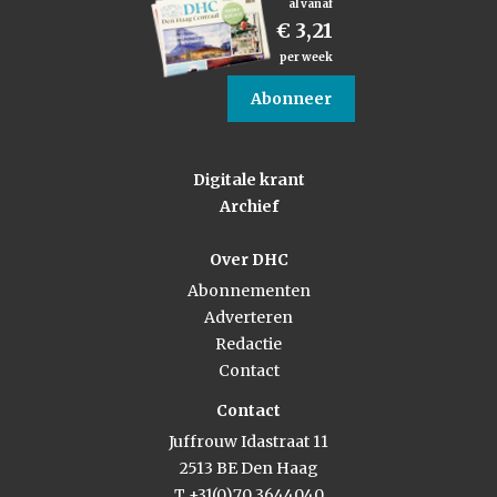
al vanaf
€ 3,21
per week
Abonneer
Digitale krant
Archief
Over DHC
Abonnementen
Adverteren
Redactie
Contact
Contact
Juffrouw Idastraat 11
2513 BE Den Haag
T +31(0)70 3644040