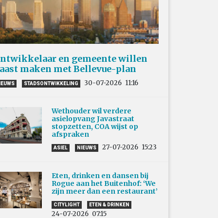
ntwikkelaar en gemeente willen
aast maken met Bellevue-plan
30-07-2026
11:16
IEUWS
STADSONTWIKKELING
Wethouder wil verdere
asielopvang Javastraat
stopzetten, COA wijst op
afspraken
27-07-2026
15:23
ASIEL
NIEUWS
Eten, drinken en dansen bij
Rogue aan het Buitenhof: ‘We
zijn meer dan een restaurant’
CITYLIGHT
ETEN & DRINKEN
24-07-2026
07:15