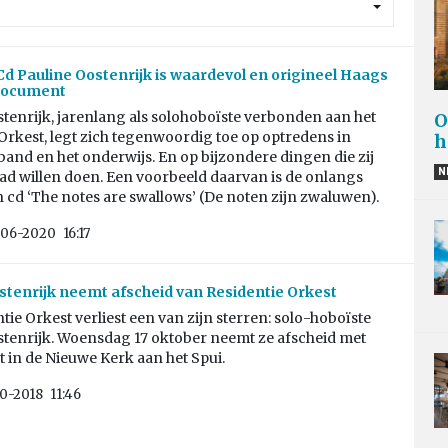
Cd Pauline Oostenrijk is waardevol en origineel Haags
document
tenrijk, jarenlang als solohoboïste verbonden aan het
O
Orkest, legt zich tegenwoordig toe op optredens in
h
band en het onderwijs. En op bijzondere dingen die zij
N
had willen doen. Een voorbeeld daarvan is de onlangs
cd ‘The notes are swallows’ (De noten zijn zwaluwen).
06-2020
16:17
stenrijk neemt afscheid van Residentie Orkest
tie Orkest verliest een van zijn sterren: solo-hoboïste
stenrijk. Woensdag 17 oktober neemt ze afscheid met
 in de Nieuwe Kerk aan het Spui.
10-2018
11:46