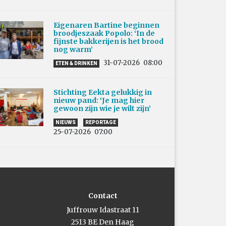
Eigenaren Bartine beginnen
broodjeszaak Popolo: ‘In de
fijnste bakkerijen is het brood
nog warm’
31-07-2026
08:00
ETEN & DRINKEN
Stichting Eekta gelukkig in
nieuw pand: ‘Je mag hier
gewoon zijn wie je wilt zijn’
NIEUWS
REPORTAGE
25-07-2026
07:00
Contact
Juffrouw Idastraat 11
2513 BE Den Haag