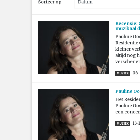
Sorteer op
Recensie: 
muzikaal 
Pauline Oos
Residentie 
kleiner ver
altijd nog 
verschenen 
06-
MUZIEK
Pauline Oo
Het Residen
Pauline Oo
een concert
13-
MUZIEK