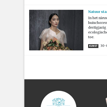
Natuur sta
In het nie
huischoreo
dertigjarig
ecologische
toe.
30-
KUNST