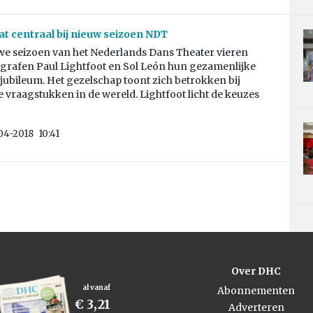
at centraal bij nieuw seizoen NDT
uwe seizoen van het Nederlands Dans Theater vieren
grafen Paul Lightfoot en Sol León hun gezamenlijke
 jubileum. Het gezelschap toont zich betrokken bij
 vraagstukken in de wereld. Lightfoot licht de keuzes
04-2018
10:41
Over DHC
al vanaf
Abonnementen
€ 3,21
Adverteren