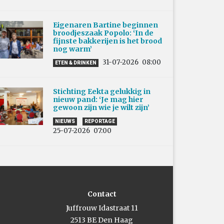
Eigenaren Bartine beginnen
broodjeszaak Popolo: ‘In de
fijnste bakkerijen is het brood
nog warm’
31-07-2026
08:00
ETEN & DRINKEN
Stichting Eekta gelukkig in
nieuw pand: ‘Je mag hier
gewoon zijn wie je wilt zijn’
NIEUWS
REPORTAGE
25-07-2026
07:00
Contact
Juffrouw Idastraat 11
2513 BE Den Haag