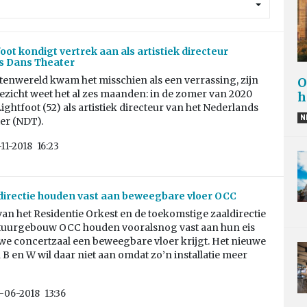
oot kondigt vertrek aan als artistiek directeur
s Dans Theater
tenwereld kwam het misschien als een verrassing, zijn
O
ezicht weet het al zes maanden: in de zomer van 2020
h
Lightfoot (52) als artistiek directeur van het Nederlands
N
er (NDT).
-11-2018
16:23
directie houden vast aan beweegbare vloer OCC
van het Residentie Orkest en de toekomstige zaaldirectie
ltuurgebouw OCC houden vooralsnog vast aan hun eis
we concertzaal een beweegbare vloer krijgt. Het nieuwe
 B en W wil daar niet aan omdat zo’n installatie meer
-06-2018
13:36