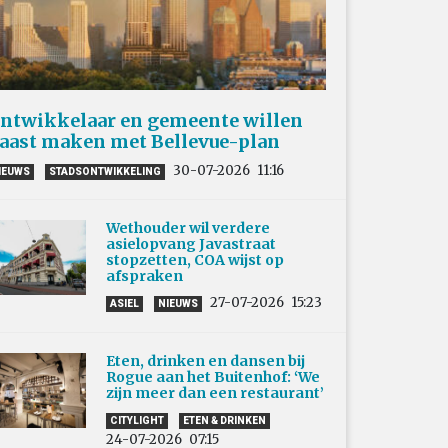
ntwikkelaar en gemeente willen
aast maken met Bellevue-plan
30-07-2026
11:16
IEUWS
STADSONTWIKKELING
Wethouder wil verdere
asielopvang Javastraat
stopzetten, COA wijst op
afspraken
27-07-2026
15:23
ASIEL
NIEUWS
Eten, drinken en dansen bij
Rogue aan het Buitenhof: ‘We
zijn meer dan een restaurant’
CITYLIGHT
ETEN & DRINKEN
24-07-2026
07:15