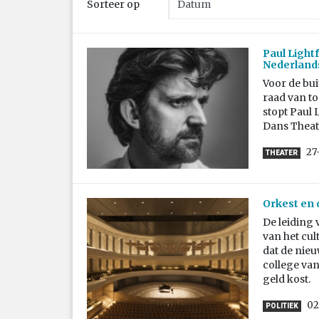
Sorteer op
Paul Lightf
Nederland
Voor de bui
raad van to
stopt Paul 
Dans Theat
27
THEATER
Orkest en 
De leiding 
van het cu
dat de nieu
college van
geld kost.
02
POLITIEK