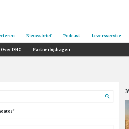
erteren
Nieuwsbrief
Podcast
Lezersservice
Over DHC
Partnerbijdragen
M
heater"
.