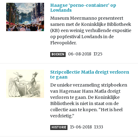
Haagse ‘porno-container’ op
Lowlands
Museum Meermanno presenteert
samen met de Koninklijke Bibliotheek
(KB) een weinig verhullende expositie
op popfestival Lowlands in de
Flevopolder.
06-08-2018
17:25
BOEKEN
Stripcollectie Matla dreigt verloren
te gaan
De unieke verzameling stripboeken
van Hagenaar Hans Matla dreigt
verloren te gaan. De Koninklijke
Bibliotheek is niet in staat om de
collectie aan te kopen. “Het is heel
verdrietig.”
15-06-2018
13:33
HISTORIE