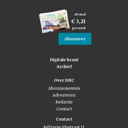
al vanaf
€ 3,21
per week
Abonneer
Digitale krant
Archief
Over DHC
Abonnementen
Adverteren
Redactie
Contact
Contact
Juffrouw Idastraat 11