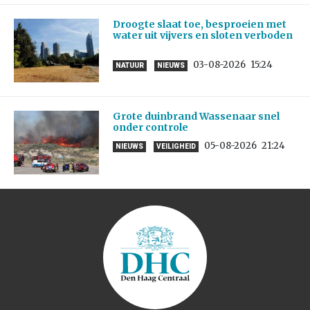
Droogte slaat toe, besproeien met
water uit vijvers en sloten verboden
03-08-2026
15:24
NATUUR
NIEUWS
Grote duinbrand Wassenaar snel
onder controle
05-08-2026
21:24
NIEUWS
VEILIGHEID