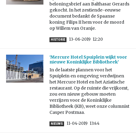
beloningsbrief aan Balthasar Gerards
gekocht. In het zestiende-eeuwse
document bedankt de Spaanse
koning Filips II hem voor de moord
op Willem van Oranje.
13-06-2019
12:20
HISTORIE
‘Mercure Hotel Spuiplein wijkt voor
nieuwe Koninklijke Bibliotheek’
In de laatste plannen voor het
Spuiplein en omgeving verdwijnen
het Mercure Hotel en het Aziatische
restaurant. Op de ruimte die vrijkomt,
zou een nieuw gebouw moeten
verrijzen voor de Koninklijke
Bibliotheek (KB), weet onze columnist
Casper Postmaa.
11-04-2019
13:44
NIEUWS