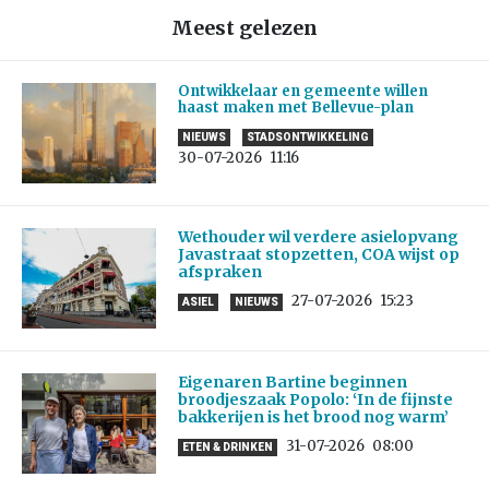
Meest gelezen
Ontwikkelaar en gemeente willen
haast maken met Bellevue-plan
NIEUWS
STADSONTWIKKELING
30-07-2026
11:16
Wethouder wil verdere asielopvang
Javastraat stopzetten, COA wijst op
afspraken
27-07-2026
15:23
ASIEL
NIEUWS
Eigenaren Bartine beginnen
broodjeszaak Popolo: ‘In de fijnste
bakkerijen is het brood nog warm’
31-07-2026
08:00
ETEN & DRINKEN