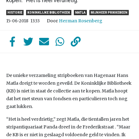
kopen. “Het is heel verdrietig.”
HISTORIE
KONINKLIJKE BIBLIOTHEEK
MATLA
MIJNHEER PRIKKEBEEN
Door
Herman Rosenberg
15-06-2018
13:33
De unieke verzameling stripboeken van Hagenaar Hans
Matla dreigt te worden geveild. De Koninklijke Bibliotheek
(KB) is niet in staat de collectie aan te kopen. Matla hoopt
dat het met steun van fondsen en particulieren toch nog
gaat lukken.
“Het is heel verdrietig,” zegt Matla, die tientallen jaren het
stripantiquariaat Panda dreef in de Frederikstraat . “Maar
de KB is er niet in geslaagd voldoende geld te vinden. Ik