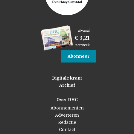
al vanaf
€ 3,21
per week
Abonneer
Digitale krant
Archief
Over DHC
Abonnementen
Adverteren
Redactie
Contact