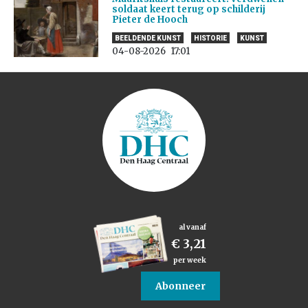
soldaat keert terug op schilderij
Pieter de Hooch
BEELDENDE KUNST
HISTORIE
KUNST
04-08-2026
17:01
al vanaf
€ 3,21
per week
Abonneer