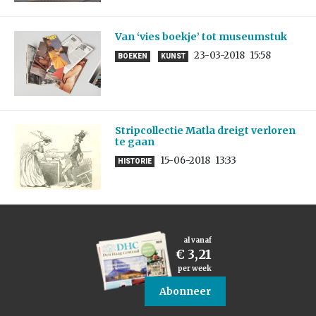
Van ‘vies boekje’ tot museumstuk
23-03-2018
15:58
BOEKEN
KUNST
Stripcollectie Matla dreigt verloren
te gaan
15-06-2018
13:33
HISTORIE
al vanaf
€ 3,21
per week
Abonneer