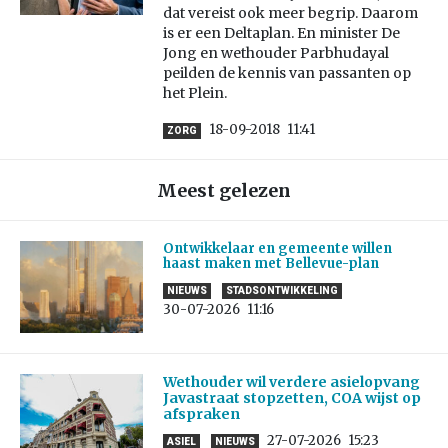
dat vereist ook meer begrip. Daarom
is er een Deltaplan. En minister De
Jong en wethouder Parbhudayal
peilden de kennis van passanten op
het Plein.
18-09-2018
11:41
ZORG
Meest gelezen
Ontwikkelaar en gemeente willen
haast maken met Bellevue-plan
NIEUWS
STADSONTWIKKELING
30-07-2026
11:16
Wethouder wil verdere asielopvang
Javastraat stopzetten, COA wijst op
afspraken
27-07-2026
15:23
ASIEL
NIEUWS