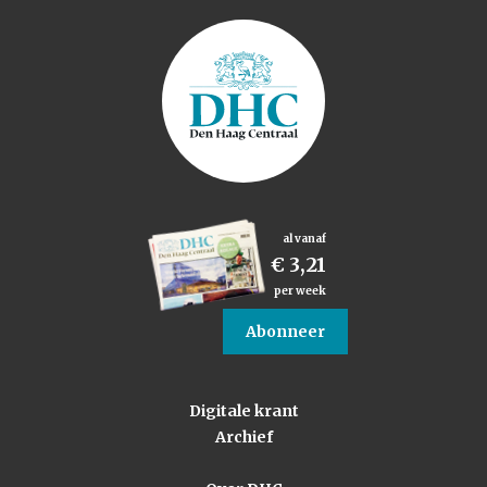
al vanaf
€ 3,21
per week
Abonneer
Digitale krant
Archief