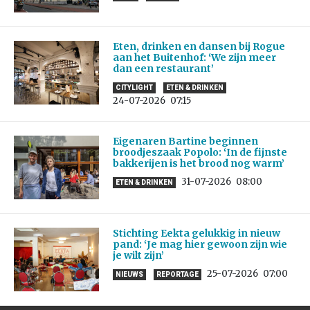
Eten, drinken en dansen bij Rogue
aan het Buitenhof: ‘We zijn meer
dan een restaurant’
CITYLIGHT
ETEN & DRINKEN
24-07-2026
07:15
Eigenaren Bartine beginnen
broodjeszaak Popolo: ‘In de fijnste
bakkerijen is het brood nog warm’
31-07-2026
08:00
ETEN & DRINKEN
Stichting Eekta gelukkig in nieuw
pand: ‘Je mag hier gewoon zijn wie
je wilt zijn’
25-07-2026
07:00
NIEUWS
REPORTAGE