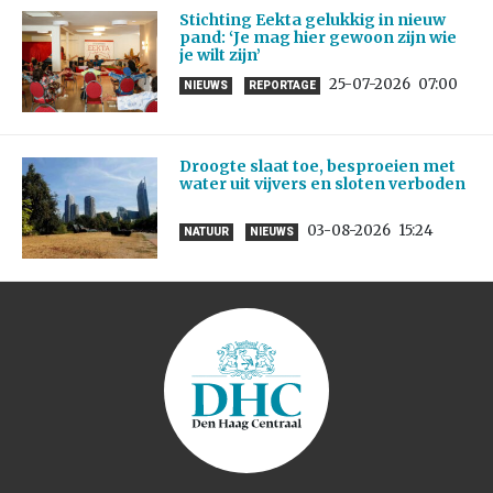
Stichting Eekta gelukkig in nieuw
pand: ‘Je mag hier gewoon zijn wie
je wilt zijn’
25-07-2026
07:00
NIEUWS
REPORTAGE
Droogte slaat toe, besproeien met
water uit vijvers en sloten verboden
03-08-2026
15:24
NATUUR
NIEUWS