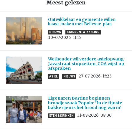
Meest gelezen
Ontwikkelaar en gemeente willen
haast maken met Bellevue-plan
NIEUWS
STADSONTWIKKELING
30-07-2026
11:16
Wethouder wil verdere asielopvang
Javastraat stopzetten, COA wijst op
afspraken
27-07-2026
15:23
ASIEL
NIEUWS
Eigenaren Bartine beginnen
broodjeszaak Popolo: ‘In de fijnste
bakkerijen is het brood nog warm’
31-07-2026
08:00
ETEN & DRINKEN