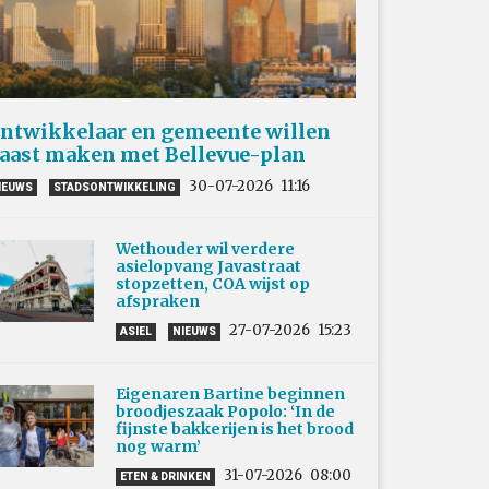
ntwikkelaar en gemeente willen
aast maken met Bellevue-plan
30-07-2026
11:16
IEUWS
STADSONTWIKKELING
Wethouder wil verdere
asielopvang Javastraat
stopzetten, COA wijst op
afspraken
27-07-2026
15:23
ASIEL
NIEUWS
Eigenaren Bartine beginnen
broodjeszaak Popolo: ‘In de
fijnste bakkerijen is het brood
nog warm’
31-07-2026
08:00
ETEN & DRINKEN