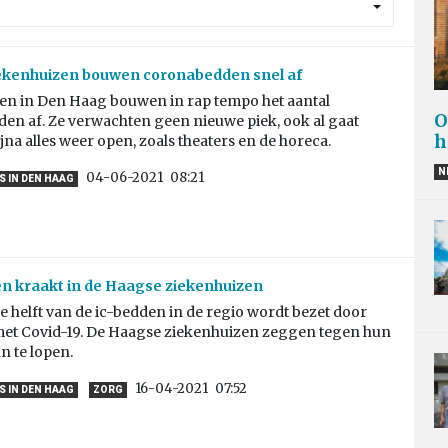
ekenhuizen bouwen coronabedden snel af
en in Den Haag bouwen in rap tempo het aantal
O
en af. Ze verwachten geen nieuwe piek, ook al gaat
h
jna alles weer open, zoals theaters en de horeca.
N
04-06-2021
08:21
 IN DEN HAAG
en kraakt in de Haagse ziekenhuizen
 helft van de ic-bedden in de regio wordt bezet door
met Covid-19. De Haagse ziekenhuizen zeggen tegen hun
n te lopen.
16-04-2021
07:52
 IN DEN HAAG
ZORG