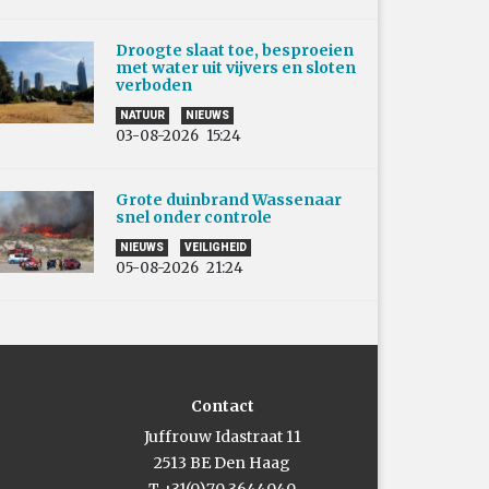
Droogte slaat toe, besproeien
met water uit vijvers en sloten
verboden
NATUUR
NIEUWS
03-08-2026
15:24
Grote duinbrand Wassenaar
snel onder controle
NIEUWS
VEILIGHEID
05-08-2026
21:24
Contact
Juffrouw Idastraat 11
2513 BE Den Haag