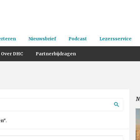
erteren
Nieuwsbrief
Podcast
Lezersservice
Over DHC
Partnerbijdragen
M
en"
.