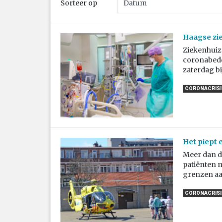
Sorteer op
Haagse zi
Ziekenhuiz
coronabedd
zaterdag bi
CORONACRISIS
Het piept 
Meer dan de
patiënten 
grenzen aa
CORONACRISIS