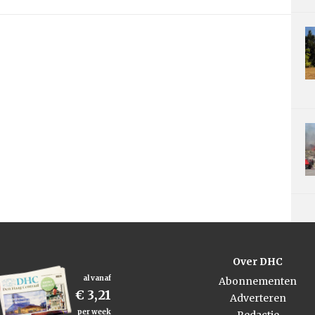
Over DHC
al vanaf
Abonnementen
€ 3,21
Adverteren
per week