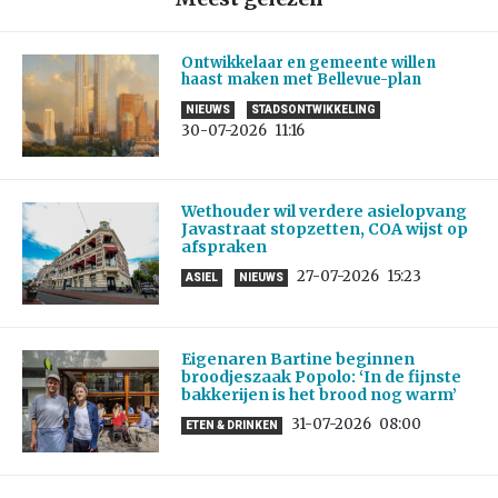
Ontwikkelaar en gemeente willen
haast maken met Bellevue-plan
NIEUWS
STADSONTWIKKELING
30-07-2026
11:16
Wethouder wil verdere asielopvang
Javastraat stopzetten, COA wijst op
afspraken
27-07-2026
15:23
ASIEL
NIEUWS
Eigenaren Bartine beginnen
broodjeszaak Popolo: ‘In de fijnste
bakkerijen is het brood nog warm’
31-07-2026
08:00
ETEN & DRINKEN