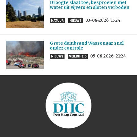
Droogte slaat toe, besproeien met
water uit vijvers en sloten verboden
03-08-2026
15:24
NATUUR
NIEUWS
Grote duinbrand Wassenaar snel
onder controle
05-08-2026
21:24
NIEUWS
VEILIGHEID