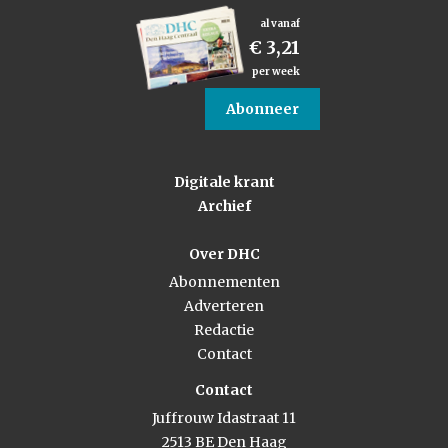
al vanaf
€ 3,21
per week
Abonneer
Digitale krant
Archief
Over DHC
Abonnementen
Adverteren
Redactie
Contact
Contact
Juffrouw Idastraat 11
2513 BE Den Haag