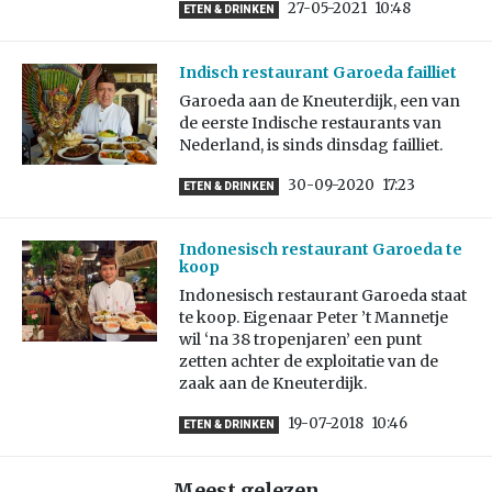
27-05-2021
10:48
ETEN & DRINKEN
Indisch restaurant Garoeda failliet
Garoeda aan de Kneuterdijk, een van
de eerste Indische restaurants van
Nederland, is sinds dinsdag failliet.
30-09-2020
17:23
ETEN & DRINKEN
Indonesisch restaurant Garoeda te
koop
Indonesisch restaurant Garoeda staat
te koop. Eigenaar Peter ’t Mannetje
wil ‘na 38 tropenjaren’ een punt
zetten achter de exploitatie van de
zaak aan de Kneuterdijk.
19-07-2018
10:46
ETEN & DRINKEN
Meest gelezen