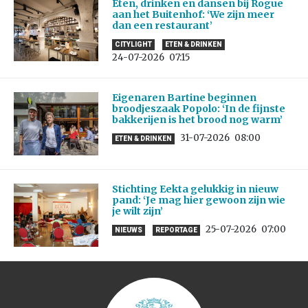
Eten, drinken en dansen bij Rogue
aan het Buitenhof: ‘We zijn meer
dan een restaurant’
CITYLIGHT
ETEN & DRINKEN
24-07-2026
07:15
Eigenaren Bartine beginnen
broodjeszaak Popolo: ‘In de fijnste
bakkerijen is het brood nog warm’
31-07-2026
08:00
ETEN & DRINKEN
Stichting Eekta gelukkig in nieuw
pand: ‘Je mag hier gewoon zijn wie
je wilt zijn’
25-07-2026
07:00
NIEUWS
REPORTAGE