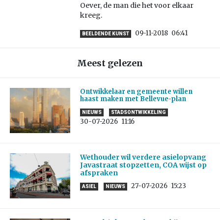
Oever, de man die het voor elkaar
kreeg.
09-11-2018
06:41
BEELDENDE KUNST
Meest gelezen
Ontwikkelaar en gemeente willen
haast maken met Bellevue-plan
NIEUWS
STADSONTWIKKELING
30-07-2026
11:16
Wethouder wil verdere asielopvang
Javastraat stopzetten, COA wijst op
afspraken
27-07-2026
15:23
ASIEL
NIEUWS