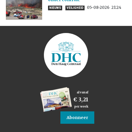
05-08-2026
21:24
NIEUWS
VEILIGHEID
al vanaf
€ 3,21
per week
Abonneer