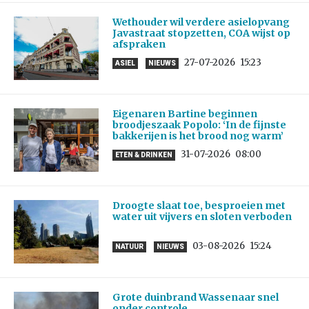
Wethouder wil verdere asielopvang
Javastraat stopzetten, COA wijst op
afspraken
27-07-2026
15:23
ASIEL
NIEUWS
Eigenaren Bartine beginnen
broodjeszaak Popolo: ‘In de fijnste
bakkerijen is het brood nog warm’
31-07-2026
08:00
ETEN & DRINKEN
Droogte slaat toe, besproeien met
water uit vijvers en sloten verboden
03-08-2026
15:24
NATUUR
NIEUWS
Grote duinbrand Wassenaar snel
onder controle