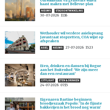
Ontwikkelaar en gemeente willen
haast maken met Bellevue-plan
NIEUWS
STADSONTWIKKELING
30-07-2026
11:16
Wethouder wil verdere asielopvang
Javastraat stopzetten, COA wijst op
afspraken
27-07-2026
15:23
ASIEL
NIEUWS
Eten, drinken en dansen bij Rogue
aan het Buitenhof: ‘We zijn meer
dan een restaurant’
CITYLIGHT
ETEN & DRINKEN
24-07-2026
07:15
Eigenaren Bartine beginnen
broodjeszaak Popolo: ‘In de fijnste
bakkerijen is het brood nog warm’