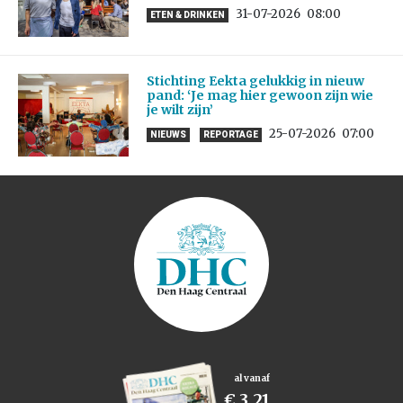
31-07-2026
08:00
ETEN & DRINKEN
Stichting Eekta gelukkig in nieuw
pand: ‘Je mag hier gewoon zijn wie
je wilt zijn’
25-07-2026
07:00
NIEUWS
REPORTAGE
al vanaf
€ 3,21