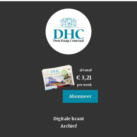
al vanaf
€ 3,21
per week
Abonneer
Digitale krant
Archief