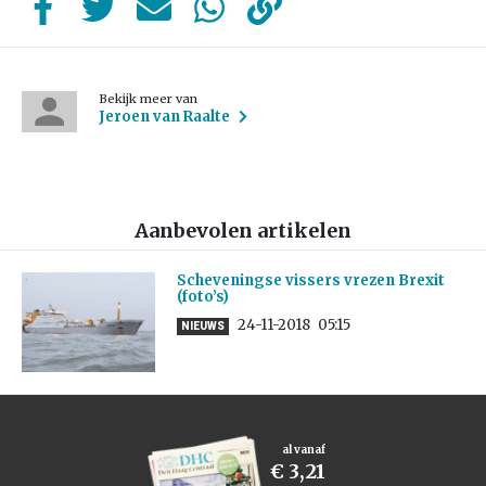
Bekijk meer van
Jeroen van Raalte
Aanbevolen artikelen
Scheveningse vissers vrezen Brexit
(foto’s)
24-11-2018
05:15
NIEUWS
al vanaf
€ 3,21