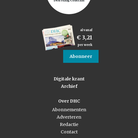
al vanaf
€ 3,21
per week
Abonneer
Digitale krant
Archief
Over DHC
Abonnementen
Adverteren
Redactie
Contact