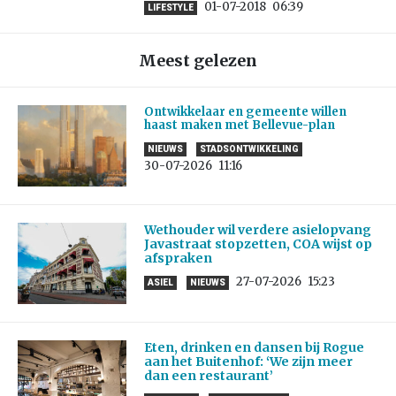
01-07-2018
06:39
LIFESTYLE
Meest gelezen
Ontwikkelaar en gemeente willen
haast maken met Bellevue-plan
NIEUWS
STADSONTWIKKELING
30-07-2026
11:16
Wethouder wil verdere asielopvang
Javastraat stopzetten, COA wijst op
afspraken
27-07-2026
15:23
ASIEL
NIEUWS
Eten, drinken en dansen bij Rogue
aan het Buitenhof: ‘We zijn meer
dan een restaurant’