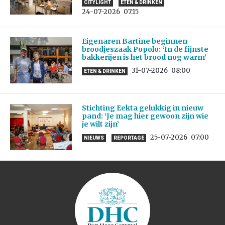
CITYLIGHT
ETEN & DRINKEN
24-07-2026
07:15
Eigenaren Bartine beginnen
broodjeszaak Popolo: ‘In de fijnste
bakkerijen is het brood nog warm’
31-07-2026
08:00
ETEN & DRINKEN
Stichting Eekta gelukkig in nieuw
pand: ‘Je mag hier gewoon zijn wie
je wilt zijn’
25-07-2026
07:00
NIEUWS
REPORTAGE