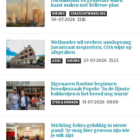
Ontwikkelaar en gemeente willen
haast maken met Bellevue-plan
NIEUWS
STADSONTWIKKELING
30-07-2026
11:16
Wethouder wil verdere asielopvang
Javastraat stopzetten, COA wijst op
afspraken
27-07-2026
15:23
ASIEL
NIEUWS
Eigenaren Bartine beginnen
broodjeszaak Popolo: ‘In de fijnste
bakkerijen is het brood nog warm’
31-07-2026
08:00
ETEN & DRINKEN
Stichting Eekta gelukkig in nieuw
pand: ‘Je mag hier gewoon zijn wie
je wilt zijn’