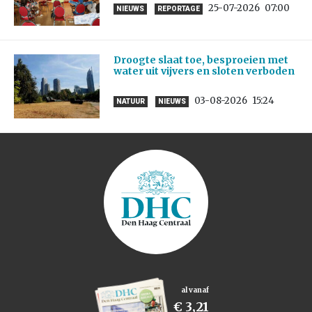
25-07-2026
07:00
NIEUWS
REPORTAGE
Droogte slaat toe, besproeien met
water uit vijvers en sloten verboden
03-08-2026
15:24
NATUUR
NIEUWS
al vanaf
€ 3,21