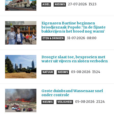
27-07-2026
15:23
ASIEL
NIEUWS
Eigenaren Bartine beginnen
broodjeszaak Popolo: ‘In de fijnste
bakkerijen is het brood nog warm’
31-07-2026
08:00
ETEN & DRINKEN
Droogte slaat toe, besproeien met
water uit vijvers en sloten verboden
03-08-2026
15:24
NATUUR
NIEUWS
Grote duinbrand Wassenaar snel
onder controle
05-08-2026
21:24
NIEUWS
VEILIGHEID