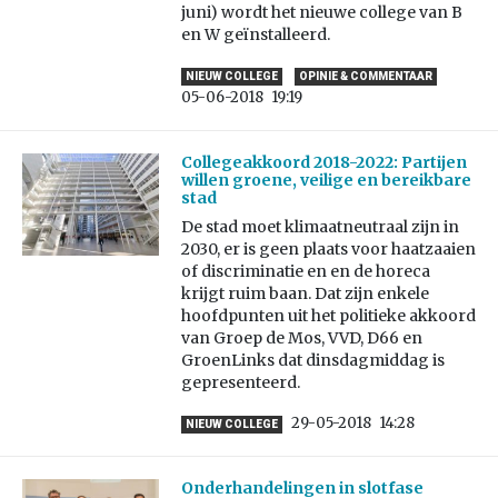
juni) wordt het nieuwe college van B
en W geïnstalleerd.
NIEUW COLLEGE
OPINIE & COMMENTAAR
05-06-2018
19:19
Collegeakkoord 2018-2022: Partijen
willen groene, veilige en bereikbare
stad
De stad moet klimaatneutraal zijn in
2030, er is geen plaats voor haatzaaien
of discriminatie en en de horeca
krijgt ruim baan. Dat zijn enkele
hoofdpunten uit het politieke akkoord
van Groep de Mos, VVD, D66 en
GroenLinks dat dinsdagmiddag is
gepresenteerd.
29-05-2018
14:28
NIEUW COLLEGE
Onderhandelingen in slotfase