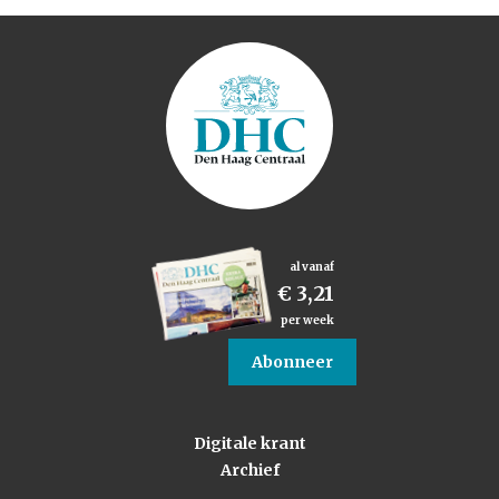
al vanaf
€ 3,21
per week
Abonneer
Digitale krant
Archief