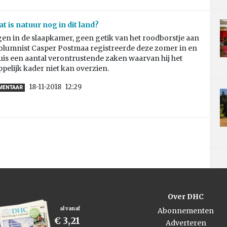
 is natuur nog in dit land?
n in de slaapkamer, geen getik van het roodborstje aan
columnist Casper Postmaa registreerde deze zomer in en
uis een aantal verontrustende zaken waarvan hij het
elijk kader niet kan overzien.
18-11-2018
12:29
MMENTAAR
Over DHC
al vanaf
Abonnementen
€ 3,21
Adverteren