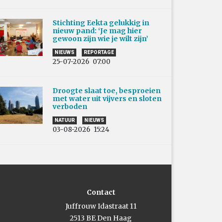
Stichting Eekta gelukkig in
nieuw pand: ‘Je mag hier
gewoon zijn wie je wilt zijn’
NIEUWS
REPORTAGE
25-07-2026
07:00
Droogte slaat toe, besproeien
met water uit vijvers en sloten
verboden
NATUUR
NIEUWS
03-08-2026
15:24
Contact
Juffrouw Idastraat 11
2513 BE Den Haag