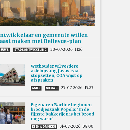
ntwikkelaar en gemeente willen
aast maken met Bellevue-plan
30-07-2026
11:16
IEUWS
STADSONTWIKKELING
Wethouder wil verdere
asielopvang Javastraat
stopzetten, COA wijst op
afspraken
27-07-2026
15:23
ASIEL
NIEUWS
Eigenaren Bartine beginnen
broodjeszaak Popolo: ‘In de
fijnste bakkerijen is het brood
nog warm’
31-07-2026
08:00
ETEN & DRINKEN