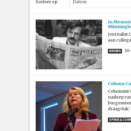
Sorteer op
In Memori
Münningho
Journalist 
aan colleg
30
NIEUWS
Column Ca
Columnist 
nasleep va
burgemeeste
draagvlak.’
OPINIE & CO