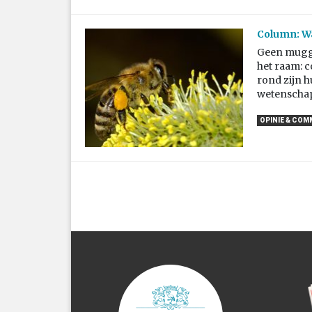
Column: Wat
Geen mugge
het raam: 
rond zijn h
wetenschapp
OPINIE & CO