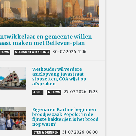
ntwikkelaar en gemeente willen
aast maken met Bellevue-plan
30-07-2026
11:16
IEUWS
STADSONTWIKKELING
Wethouder wil verdere
asielopvang Javastraat
stopzetten, COA wijst op
afspraken
27-07-2026
15:23
ASIEL
NIEUWS
Eigenaren Bartine beginnen
broodjeszaak Popolo: ‘In de
fijnste bakkerijen is het brood
nog warm’
31-07-2026
08:00
ETEN & DRINKEN