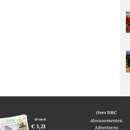
Over DHC
al vanaf
Abonnementen
€ 3,21
Adverteren