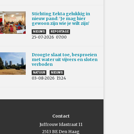
Stichting Eekta gelukkig in
nieuw pand: ‘Je mag hier
gewoon zijn wie je wilt zijn’
NIEUWS
REPORTAGE
25-07-2026
07:00
Droogte slaat toe, besproeien
met water uit vijvers en sloten
verboden
NATUUR
NIEUWS
03-08-2026
15:24
Contact
Juffrouw Idastraat 11
2513 BE Den Haag