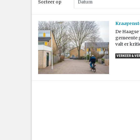
Sorteer op
Kraayenst
De Haagse 
gemeente g
valt er krit
VERKEER & VE