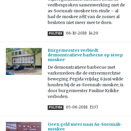
veelbesproken samenwerking met de
as-Soennah-moskee ten einde – al
had de moskee zélf van de zomer al
besloten niet meer mee te doen.
06-10-2018
14:20
POLITIEK
Burgemeester verbiedt
demonstratieve barbecue op stoep
moskee
De demonstratieve barbecue met
varkensvlees die de extreemrechtse
beweging Pegida vrijdag 8 juni wilde
houden bij de as-Soennah-moskee, is
door burgemeester Pauline Krikke
verboden.
05-06-2018
15:37
POLITIEK
Geen geld meer naar As-Soennah-
moskee