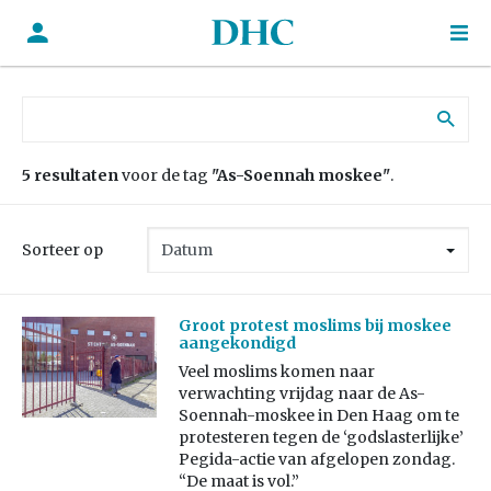
Zoek naar:
5 resultaten
voor de tag
"As-Soennah moskee"
.
Sorteer op
Groot protest moslims bij moskee
aangekondigd
Veel moslims komen naar
verwachting vrijdag naar de As-
Soennah-moskee in Den Haag om te
protesteren tegen de ‘godslasterlijke’
Pegida-actie van afgelopen zondag.
“De maat is vol.”