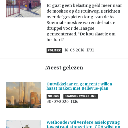
Er gaat geen belastinggeld meer naar
de moskee op de Fruitweg. Berichten
over de ‘gespleten tong’ van de As-
Soennah-moskee waren de laatste
druppel voor de Haagse
gemeenteraad. “De kou slaat je om
het hart.”
18-05-2018
17:31
POLITIEK
Meest gelezen
Ontwikkelaar en gemeente willen
haast maken met Bellevue-plan
NIEUWS
STADSONTWIKKELING
30-07-2026
11:16
Wethouder wil verdere asielopvang
Javastraat stopzetten, COA wijst op