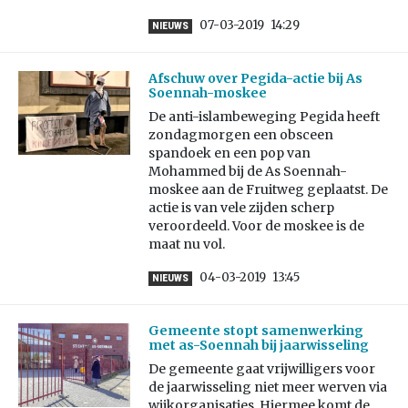
07-03-2019
14:29
NIEUWS
Afschuw over Pegida-actie bij As
Soennah-moskee
De anti-islambeweging Pegida heeft
zondagmorgen een obsceen
spandoek en een pop van
Mohammed bij de As Soennah-
moskee aan de Fruitweg geplaatst. De
actie is van vele zijden scherp
veroordeeld. Voor de moskee is de
maat nu vol.
04-03-2019
13:45
NIEUWS
Gemeente stopt samenwerking
met as-Soennah bij jaarwisseling
De gemeente gaat vrijwilligers voor
de jaarwisseling niet meer werven via
wijkorganisaties. Hiermee komt de