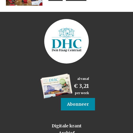
al vanaf
€ 3,21
per week
Abonneer
Digitale krant