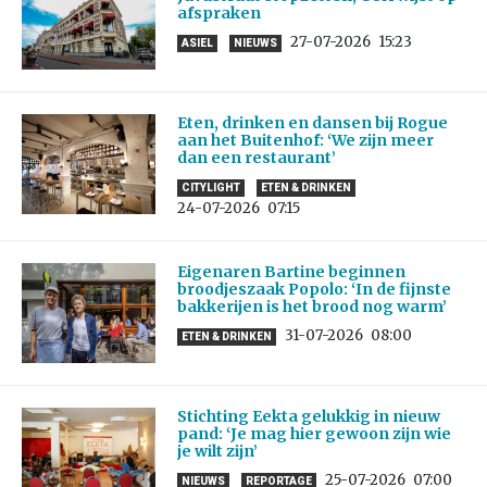
afspraken
27-07-2026
15:23
ASIEL
NIEUWS
Eten, drinken en dansen bij Rogue
aan het Buitenhof: ‘We zijn meer
dan een restaurant’
CITYLIGHT
ETEN & DRINKEN
24-07-2026
07:15
Eigenaren Bartine beginnen
broodjeszaak Popolo: ‘In de fijnste
bakkerijen is het brood nog warm’
31-07-2026
08:00
ETEN & DRINKEN
Stichting Eekta gelukkig in nieuw
pand: ‘Je mag hier gewoon zijn wie
je wilt zijn’
25-07-2026
07:00
NIEUWS
REPORTAGE