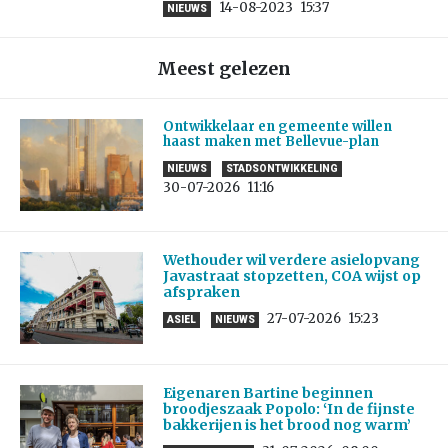
14-08-2023
15:37
NIEUWS
Meest gelezen
Ontwikkelaar en gemeente willen
haast maken met Bellevue-plan
NIEUWS
STADSONTWIKKELING
30-07-2026
11:16
Wethouder wil verdere asielopvang
Javastraat stopzetten, COA wijst op
afspraken
27-07-2026
15:23
ASIEL
NIEUWS
Eigenaren Bartine beginnen
broodjeszaak Popolo: ‘In de fijnste
bakkerijen is het brood nog warm’