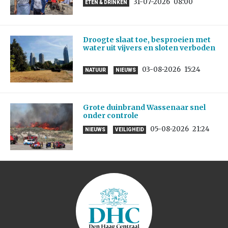
31-07-2026
08:00
ETEN & DRINKEN
Droogte slaat toe, besproeien met
water uit vijvers en sloten verboden
03-08-2026
15:24
NATUUR
NIEUWS
Grote duinbrand Wassenaar snel
onder controle
05-08-2026
21:24
NIEUWS
VEILIGHEID