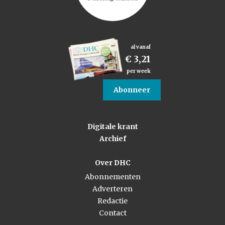
al vanaf
€ 3,21
per week
Abonneer
Digitale krant
Archief
Over DHC
Abonnementen
Adverteren
Redactie
Contact