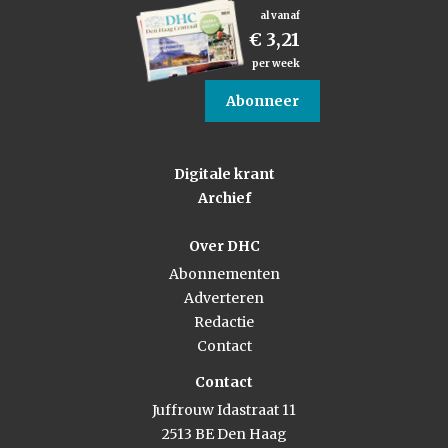
al vanaf
€ 3,21
per week
Abonneer
Digitale krant
Archief
Over DHC
Abonnementen
Adverteren
Redactie
Contact
Contact
Juffrouw Idastraat 11
2513 BE Den Haag