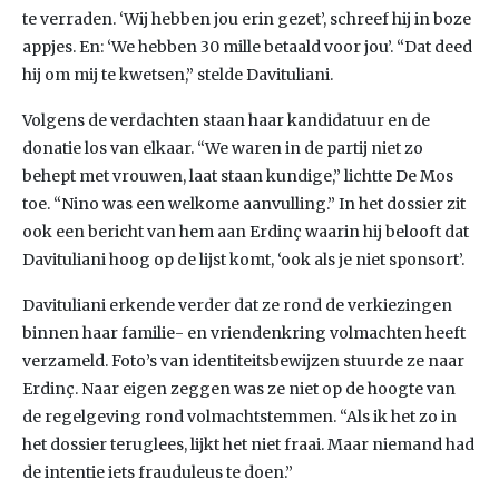
te verraden. ‘Wij hebben jou erin gezet’, schreef hij in boze
appjes. En: ‘We hebben 30 mille betaald voor jou’. “Dat deed
hij om mij te kwetsen,” stelde Davituliani.
Volgens de verdachten staan haar kandidatuur en de
donatie los van elkaar. “We waren in de partij niet zo
behept met vrouwen, laat staan kundige,” lichtte De Mos
toe. “Nino was een welkome aanvulling.” In het dossier zit
ook een bericht van hem aan Erdinç waarin hij belooft dat
Davituliani hoog op de lijst komt, ‘ook als je niet sponsort’.
Davituliani erkende verder dat ze rond de verkiezingen
binnen haar familie- en vriendenkring volmachten heeft
verzameld. Foto’s van identiteitsbewijzen stuurde ze naar
Erdinç. Naar eigen zeggen was ze niet op de hoogte van
de regelgeving rond volmachtstemmen. “Als ik het zo in
het dossier teruglees, lijkt het niet fraai. Maar niemand had
de intentie iets frauduleus te doen.”