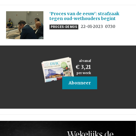
‘Proces van de eeuw’: strafzaak
tegen oud-wethouders begint
22-01-2023
07:30
PROCES-DE MOS
al vanaf
€ 3,21
per week
Abonneer