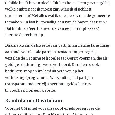
Schilde heeft bevoordeeld. “Ik heb hem alleen gevraagd bij
welke ambtenaar ik moest zijn. Mag ik alsjeblieft
ondernemen? Met alles wat ik doe, heb ik met de gemeente
te maken. En laat hij toevallig een van de bazen daar zijn.”
Dat klinkt als ‘een blauwdruk van een corruptiezaak’,
merkte de rechter op.
Daarna kwam de kwestie van partijfinanciering langdurig
aan bod. Voor lokale partijen bestaan amper regels,
vertelde de Groningse hoogleraar Gerrit Voerman, die als
getuige-deskundige werd verhoord. Donateurs, ook
bedrijven, mogen invloed uitoefenen op het
verkiezingsprogramma. Wel vindt hij dat partijen
transparant moeten zijn over hun geldschieters,
bijvoorbeeld op een website.
Kandidatuur Davituliani
Voor het OM is het vooral zaak of er iets tegenover de
giften aan Hart voor Den Haag stond. Volgens de