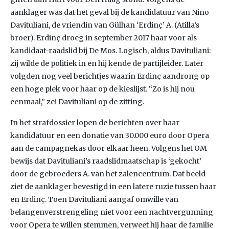
aanklager was dat het geval bij de kandidatuur van Nino
Davituliani, de vriendin van Gülhan ‘Erdinç’ A. (Atilla’s
broer). Erdinç droeg in september 2017 haar voor als
kandidaat-raadslid bij De Mos. Logisch, aldus Davituliani:
zij wilde de politiek in en hij kende de partijleider. Later
volgden nog veel berichtjes waarin Erdinç aandrong op
een hoge plek voor haar op de kieslijst. “Zo is hij nou
eenmaal,” zei Davituliani op de zitting.
In het strafdossier lopen de berichten over haar
kandidatuur en een donatie van 30.000 euro door Opera
aan de campagnekas door elkaar heen. Volgens het OM
bewijs dat Davituliani’s raadslidmaatschap is ‘gekocht’
door de gebroeders A. van het zalencentrum. Dat beeld
ziet de aanklager bevestigd in een latere ruzie tussen haar
en Erdinç. Toen Davituliani aangaf omwille van
belangenverstrengeling niet voor een nachtvergunning
voor Opera te willen stemmen, verweet hij haar de familie