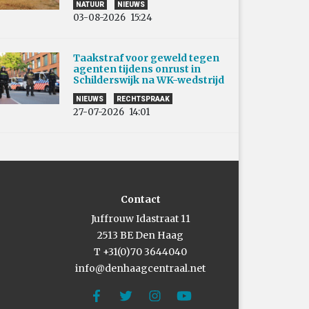
NATUUR
NIEUWS
03-08-2026
15:24
Taakstraf voor geweld tegen
agenten tijdens onrust in
Schilderswijk na WK-wedstrijd
NIEUWS
RECHTSPRAAK
27-07-2026
14:01
Contact
Juffrouw Idastraat 11
2513 BE Den Haag
T +31(0)70 3644040
info@denhaagcentraal.net