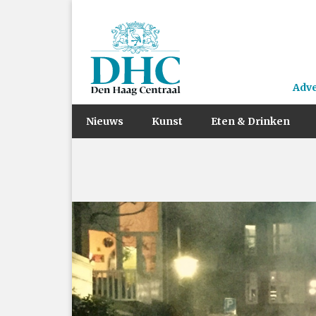
Adv
Nieuws
Kunst
Eten & Drinken