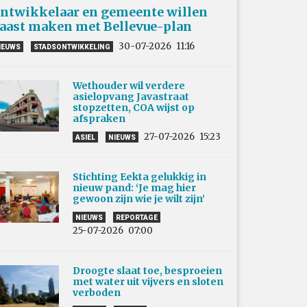
ntwikkelaar en gemeente willen
aast maken met Bellevue-plan
30-07-2026
11:16
IEUWS
STADSONTWIKKELING
Wethouder wil verdere
asielopvang Javastraat
stopzetten, COA wijst op
afspraken
27-07-2026
15:23
ASIEL
NIEUWS
Stichting Eekta gelukkig in
nieuw pand: ‘Je mag hier
gewoon zijn wie je wilt zijn’
NIEUWS
REPORTAGE
25-07-2026
07:00
Droogte slaat toe, besproeien
met water uit vijvers en sloten
verboden