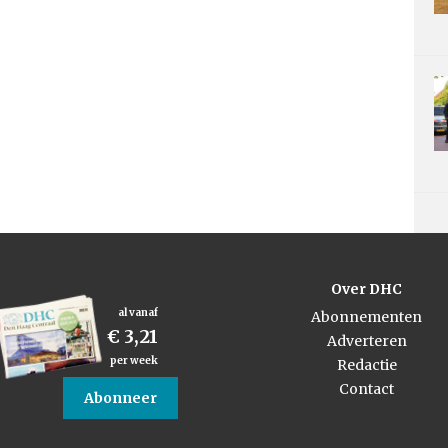
Over DHC
al vanaf
Abonnementen
€ 3,21
Adverteren
per week
Redactie
Contact
Abonneer