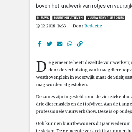
boven het knalwerk van rotjes en vuurpijl
NIEUWS
BUURTINITIATIEVEN
VUURWERKVRIJE ZONES
Door
Redactie
19-12-2018
14:33
D
e gemeente heeft dezelfde vuurwerkvrije
door de verhuizing van knaagdierenopvan
Westhovenplein in Moerwijk maar de Stieltjess
mag worden afgestoken.
De zones zijn ingesteld rond de vier ziekenhuiz
drie dierenasiels en de Hofvijver. Aan de Lan
professionele vuurwerkshow. Deze is op oudejaa
Ook kunnen buurtbewoners dit jaar wederom
te steken. De gemeente verstrekt kartonnen b