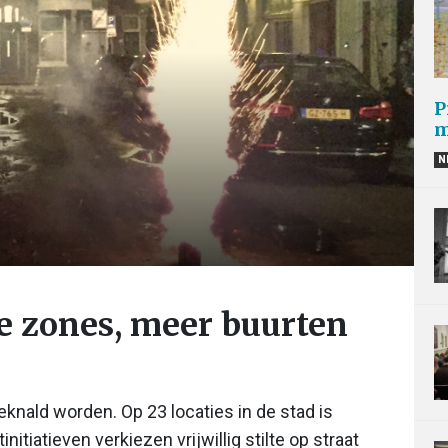
P
m
N
e zones, meer buurten
knald worden. Op 23 locaties in de stad is
itiatieven verkiezen vrijwillig stilte op straat