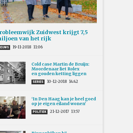
robleemwijk Zuidwest krijgt 7,5
iljoen van het rijk
19-11-2018
11:06
IEUWS
Cold case Martin de Bruijn:
Moordenaar liet Rolex
en gouden ketting liggen
10-12-2018
14:42
SERIES
‘In Den Haag kan je heel goed
op je eigen eiland wonen’
21-12-2017
13:57
POLITIEK