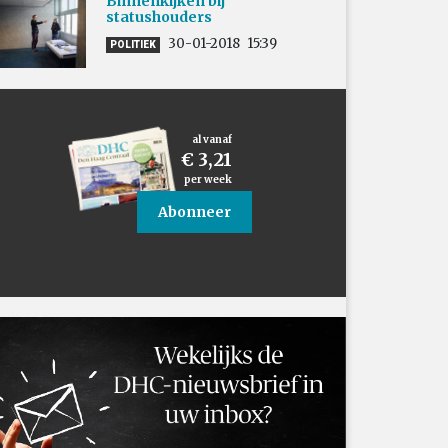
Binnenkijken bij
statushouders
30-01-2018
15:39
POLITIEK
al vanaf
€ 3,21
per week
Abonneer