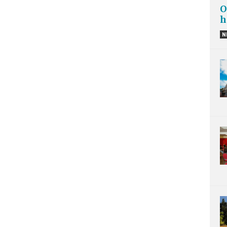
O
h
N