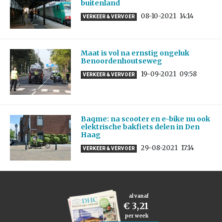
buitenland
08-10-2021
14:14
VERKEER & VERVOER
Maat is vol na ernstig ongeluk
Benoordenhoutseweg
19-09-2021
09:58
VERKEER & VERVOER
Baqme: na scooter en e-bike nu ook
elektrische bakfiets delen in Den
Haag
29-08-2021
17:14
VERKEER & VERVOER
al vanaf
€ 3,21
per week