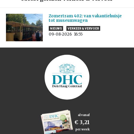
Zomertram 402: van vakantiehuisje
tot museumwagen
NIEUWS
VERKEER & VERVOER
09-08-2026
16:55
al vanaf
€ 3,21
per week