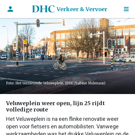
Verkeer & Vervoer
Foto: Het vernieuwde Veluweplein. (DHC/Sabine Molenaar)
Veluweplein weer open, lijn 25 rijdt
volledige route
Het Veluweplein is na een flinke renovatie weer
open voor fietsers en automobilisten. Vanwege
werkzaamheden was het drukke Veluweplein op de