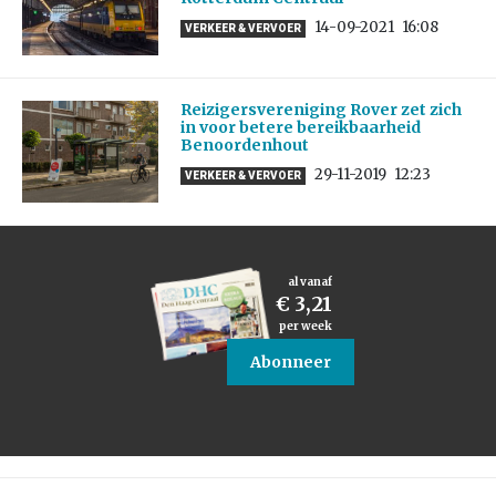
14-09-2021
16:08
VERKEER & VERVOER
Reizigersvereniging Rover zet zich
in voor betere bereikbaarheid
Benoordenhout
29-11-2019
12:23
VERKEER & VERVOER
al vanaf
€ 3,21
per week
Abonneer