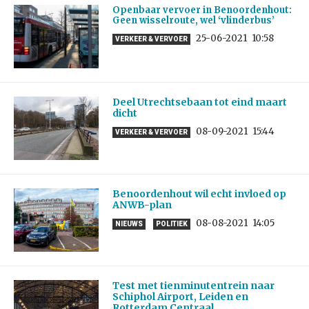
Openbaar vervoer in Benoordenhout:
Geen wisselroute, wel ‘vlinderbus’
25-06-2021
10:58
VERKEER & VERVOER
Deel Utrechtsebaan tot eind maart
dicht
08-09-2021
15:44
VERKEER & VERVOER
Benoordenhout wil echt invloed op
ANWB-plan
08-08-2021
14:05
NIEUWS
POLITIEK
Test met tienminutentrein naar
Schiphol Airport, Leiden en
Rotterdam Centraal