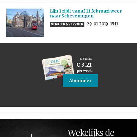
Lijn 1 rijdt vanaf 11 februari weer
naar Scheveningen
29-01-2019
15:11
VERKEER & VERVOER
al vanaf
€ 3,21
per week
Abonneer