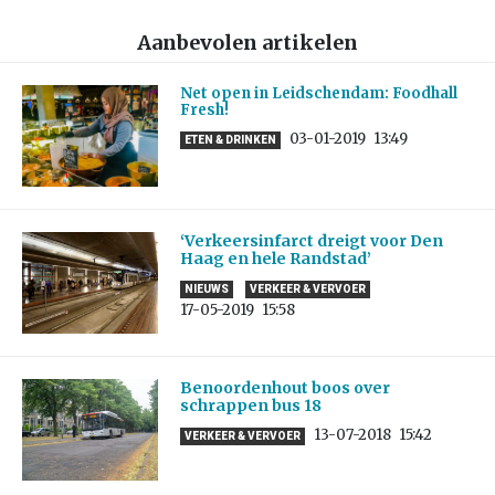
Aanbevolen artikelen
Net open in Leidschendam: Foodhall
Fresh!
03-01-2019
13:49
ETEN & DRINKEN
‘Verkeersinfarct dreigt voor Den
Haag en hele Randstad’
NIEUWS
VERKEER & VERVOER
17-05-2019
15:58
Benoordenhout boos over
schrappen bus 18
13-07-2018
15:42
VERKEER & VERVOER