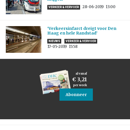
28-06-2019
13:00
VERKEER & VERVOER
‘Verkeersinfarct dreigt voor Den
Haag en hele Randstad’
NIEUWS
VERKEER & VERVOER
17-05-2019
15:58
al vanaf
€ 3,21
per week
Abonneer