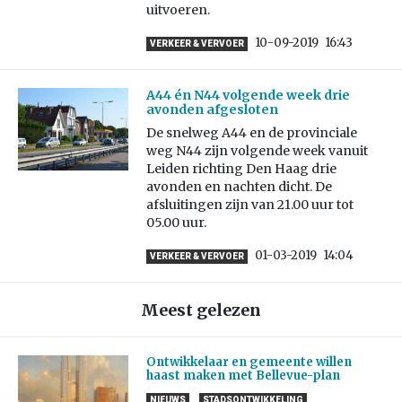
uitvoeren.
10-09-2019
16:43
VERKEER & VERVOER
A44 én N44 volgende week drie
avonden afgesloten
De snelweg A44 en de provinciale
weg N44 zijn volgende week vanuit
Leiden richting Den Haag drie
avonden en nachten dicht. De
afsluitingen zijn van 21.00 uur tot
05.00 uur.
01-03-2019
14:04
VERKEER & VERVOER
Meest gelezen
Ontwikkelaar en gemeente willen
haast maken met Bellevue-plan
NIEUWS
STADSONTWIKKELING