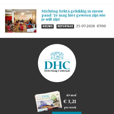
Stichting Eekta gelukkig in nieuw
pand: ‘Je mag hier gewoon zijn wie
je wilt zijn’
25-07-2026
07:00
NIEUWS
REPORTAGE
al vanaf
€ 3,21
per week